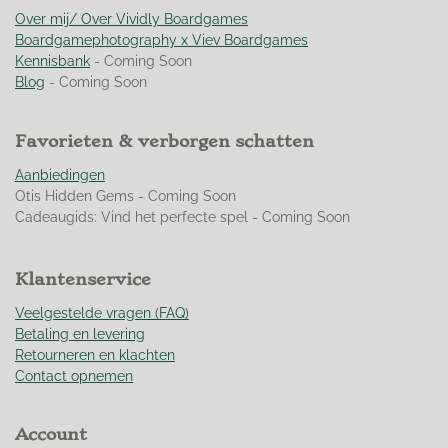
r
r
r
r
:
Over mij/ Over Vividly Boardgames
e
e
e
e
4
Boardgamephotography x Viev Boardgames
n
n
n
n
.
Kennisbank
- Coming Soon
9
Blog
- Coming Soon
4
9
Favorieten & verborgen schatten
2
7
Aanbiedingen
5
Otis Hidden Gems - Coming Soon
3
Cadeaugids: Vind het perfecte spel - Coming Soon
6
2
3
Klantenservice
1
8
Veelgestelde vragen (FAQ)
8
Betaling en levering
s
Retourneren en klachten
t
Contact opnemen
e
r
Account
r