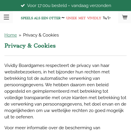
Voor 17:00u besteld = vandaag verzonden
Ga
direct
~
🦦
✨
naar
SPEELS ALS EEN OTTER
UNIEK
MET
VIVIDLY
de
hoofdinhoud
Home
»
Privacy & Cookies
Privacy & Cookies
Vividly Boardgames respecteert de privacy van haar
websitebezoekers, in het bijzonder hun rechten met
betrekking tot de automatische verwerking van
persoonsgegevens. We hebben daarom een ​​beleid
opgesteld en geïmplementeerd met betrekking tot
volledige transparantie met onze klanten met betrekking tot
de verwerking van persoonsgegevens, het doel ervan en de
mogelijkheden om uw wettelijke rechten zo goed mogelijk
uit te oefenen.
Voor meer informatie over de bescherming van