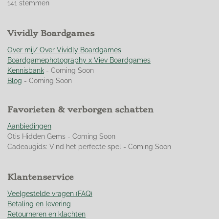
s
s
s
s
s
e
141 stemmen
t
t
t
t
t
t
m
m
i
e
e
e
e
e
e
n
r
Vividly Boardgames
r
r
r
r
n
g
r
r
r
r
:
Over mij/ Over Vividly Boardgames
e
e
e
e
4
Boardgamephotography x Viev Boardgames
n
n
n
n
.
Kennisbank
- Coming Soon
9
Blog
- Coming Soon
5
0
Favorieten & verborgen schatten
3
5
Aanbiedingen
4
Otis Hidden Gems - Coming Soon
6
Cadeaugids: Vind het perfecte spel - Coming Soon
0
9
9
Klantenservice
2
9
Veelgestelde vragen (FAQ)
1
Betaling en levering
s
Retourneren en klachten