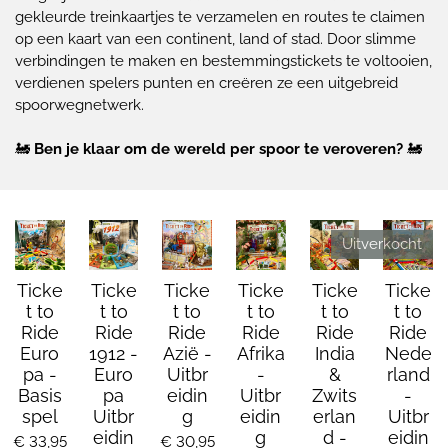
gekleurde treinkaartjes te verzamelen en routes te claimen
op een kaart van een continent, land of stad. Door slimme
verbindingen te maken en bestemmingstickets te voltooien,
verdienen spelers punten en creëren ze een uitgebreid
spoorwegnetwerk.
🚂
Ben je klaar om de wereld per spoor te veroveren?
🚂
Uitverkocht
Ticke
Ticke
Ticke
Ticke
Ticke
Ticke
t to
t to
t to
t to
t to
t to
Ride
Ride
Ride
Ride
Ride
Ride
Euro
1912 -
Azië -
Afrika
India
Nede
pa -
Euro
Uitbr
-
&
rland
Basis
pa
eidin
Uitbr
Zwits
-
spel
Uitbr
g
eidin
erlan
Uitbr
eidin
g
d -
eidin
€ 33,95
€ 30,95