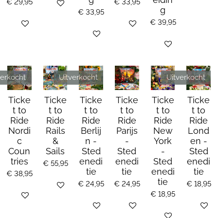
€ 29,95
€ 33,95
Bekijk details
g
€ 33,95
€ 39,95
Bekijk details
Bekijk details
Bekijk details
Bekijk details
verkocht
Uitverkocht
Uitverkocht
Ticke
Ticke
Ticke
Ticke
Ticke
Ticke
t to
t to
t to
t to
t to
t to
Ride
Ride
Ride
Ride
Ride
Ride
Nordi
Rails
Berlij
Parijs
New
Lond
c
&
n -
-
York
en -
Coun
Sails
Sted
Sted
-
Sted
tries
enedi
enedi
Sted
enedi
€ 55,95
tie
tie
enedi
tie
€ 38,95
tie
€ 24,95
€ 24,95
€ 18,95
Bekijk details
€ 18,95
Houd mij op de hoogte
Houd mij op de hoogte
Bekijk details
Houd mi
Bekijk details