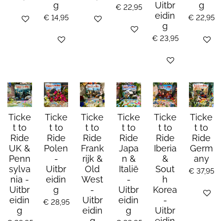
g
Uitbr
g
€ 22,95
eidin
€ 14,95
€ 22,95
Bekijk details
Bekijk details
g
Bekijk details
€ 23,95
Bekijk details
Houd mi
Bekijk details
Ticke
Ticke
Ticke
Ticke
Ticke
Ticke
t to
t to
t to
t to
t to
t to
Ride
Ride
Ride
Ride
Ride
Ride
UK &
Polen
Frank
Japa
Iberia
Germ
Penn
-
rijk &
n &
&
any
sylva
Uitbr
Old
Italië
Sout
€ 37,95
nia -
eidin
West
-
h
Uitbr
g
-
Uitbr
Korea
Bekijk de
eidin
Uitbr
eidin
-
€ 28,95
g
eidin
g
Uitbr
g
eidin