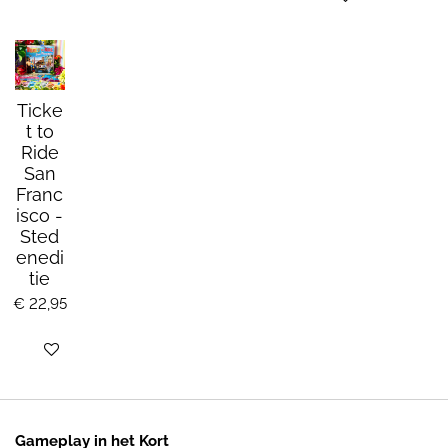
Ticke
t to
Ride
San
Franc
isco -
Sted
enedi
tie
€ 22,95
Bekijk details
Gameplay in het Kort