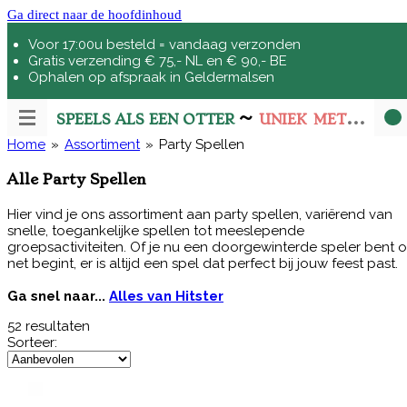
Ga direct naar de hoofdinhoud
Voor 17:00u besteld = vandaag verzonden
Gratis verzending € 75,- NL en € 90,- BE
Ophalen op afspraak in Geldermalsen
~
SPEELS ALS EEN OTTER
UNIEK
MET
VIVIDL
Home
»
Assortiment
»
Party Spellen
Alle
Party Spellen
Hier vind je ons assortiment aan party spellen, variërend van
snelle, toegankelijke spellen tot meeslepende
groepsactiviteiten. Of je nu een doorgewinterde speler bent o
net begint, er is altijd een spel dat perfect bij jouw feest past.
Ga snel naar...
Alles van Hitster
52 resultaten
Sorteer: