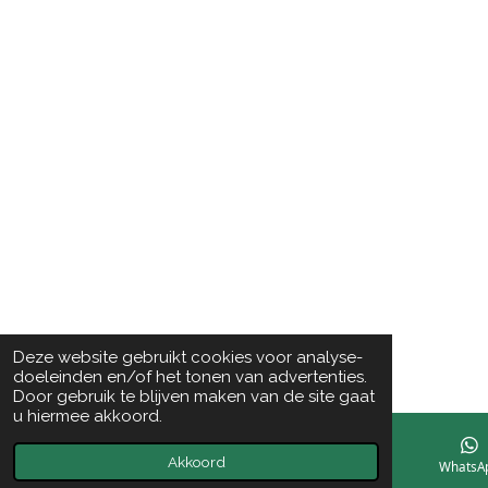
Deze website gebruikt cookies voor analyse-
doeleinden en/of het tonen van advertenties.
Door gebruik te blijven maken van de site gaat
u hiermee akkoord.
Akkoord
E-mailadres
Instagram
WhatsA