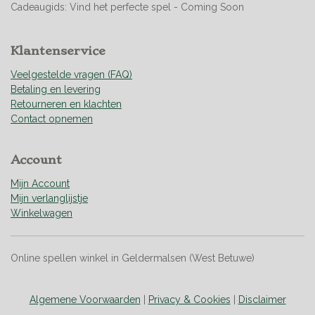
r
Cadeaugids: Vind het perfecte spel - Coming Soon
e
n
Klantenservice
Veelgestelde vragen (FAQ)
Betaling en levering
Retourneren en klachten
Contact opnemen
Account
Mijn Account
Mijn verlanglijstje
Winkelwagen
Online spellen winkel in Geldermalsen (West Betuwe)
Algemene Voorwaarden
|
Privacy & Cookies
|
Disclaimer