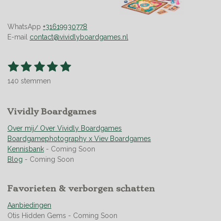
WhatsApp
+31619930778
E-mail
contact@vividlyboardgames.nl
1
2
3
4
5
S
R
t
s
s
s
s
s
a
e
140 stemmen
t
t
t
t
t
t
m
m
i
e
e
e
e
e
e
n
r
Vividly Boardgames
r
r
r
r
n
g
r
r
r
r
:
Over mij/ Over Vividly Boardgames
e
e
e
e
4
Boardgamephotography x Viev Boardgames
n
n
n
n
.
Kennisbank
- Coming Soon
9
Blog
- Coming Soon
5
s
Favorieten & verborgen schatten
t
e
Aanbiedingen
r
Otis Hidden Gems - Coming Soon