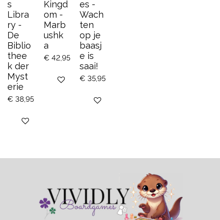
s
Kingd
es -
Libra
om -
Wach
ry -
Marb
ten
De
ushk
op je
Biblio
a
baasj
thee
e is
€ 42,95
k der
saai!
Myst
€ 35,95
Bekijk details
erie
€ 38,95
Bekijk details
Bekijk details