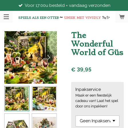
Voor 17:00u besteld = vandaag verzonden
Ga
direct
~
🦦
✨
naar
SPEELS ALS EEN OTTER
UNIEK
MET
VIVIDLY
de
hoofdinhoud
The
Wonderful
World of Güs
€ 39,95
Inpakservice
Maak er een feestelijk
cadeau van! Laat het spel
door ons inpakken!