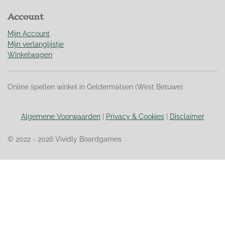
r
Account
r
e
Mijn Account
n
Mijn verlanglijstje
Winkelwagen
Online spellen winkel in Geldermalsen (West Betuwe)
Algemene Voorwaarden
|
Privacy & Cookies
|
Disclaimer
© 2022 - 2026 Vividly Boardgames