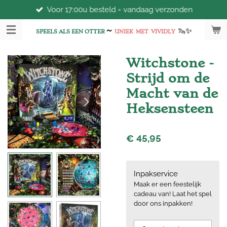
Voor 17:00u besteld = vandaag verzonden
Ga
direct
~
🦦
✨
naar
SPEELS ALS EEN OTTER
UNIEK
MET
VIVIDLY
de
hoofdinhoud
Witchstone -
Strijd om de
Macht van de
Heksensteen
€ 45,95
Inpakservice
Maak er een feestelijk
cadeau van! Laat het spel
door ons inpakken!