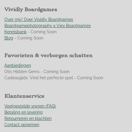
m
i
e
e
e
e
e
e
n
r
Vividly Boardgames
r
r
r
r
n
g
r
r
r
r
:
Over mij/ Over Vividly Boardgames
e
e
e
e
4
Boardgamephotography x Viev Boardgames
n
n
n
n
.
Kennisbank
- Coming Soon
9
Blog
- Coming Soon
5
0
Favorieten & verborgen schatten
7
0
Aanbiedingen
4
Otis Hidden Gems - Coming Soon
2
Cadeaugids: Vind het perfecte spel - Coming Soon
2
5
3
Klantenservice
5
2
Veelgestelde vragen (FAQ)
1
Betaling en levering
s
Retourneren en klachten
t
Contact opnemen
e