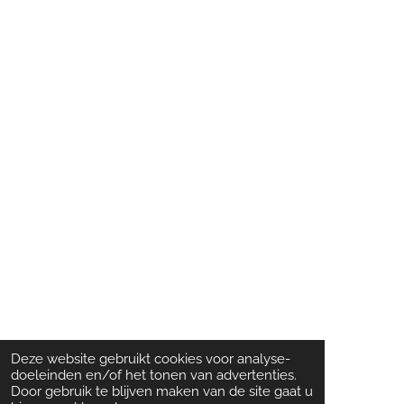
Deze website gebruikt cookies voor analyse-
doeleinden en/of het tonen van advertenties.
Door gebruik te blijven maken van de site gaat u