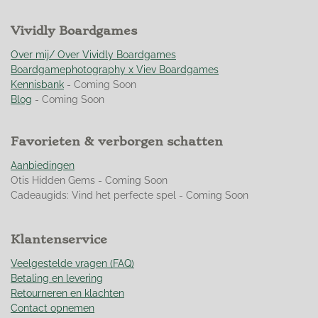
m
i
e
e
e
e
e
e
n
r
Vividly Boardgames
r
r
r
r
n
g
r
r
r
r
:
Over mij/ Over Vividly Boardgames
e
e
e
e
4
Boardgamephotography x Viev Boardgames
n
n
n
n
.
Kennisbank
- Coming Soon
9
Blog
- Coming Soon
5
0
Favorieten & verborgen schatten
3
5
Aanbiedingen
4
Otis Hidden Gems - Coming Soon
6
Cadeaugids: Vind het perfecte spel - Coming Soon
0
9
9
Klantenservice
2
9
Veelgestelde vragen (FAQ)
1
Betaling en levering
s
Retourneren en klachten
t
Contact opnemen