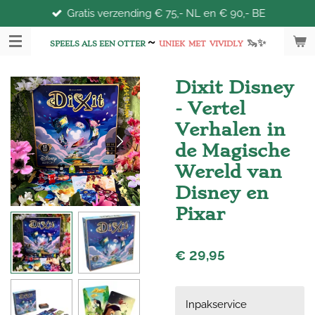
Gratis verzending € 75,- NL en € 90,- BE
Ga
direct
~
🦦
✨
naar
SPEELS ALS EEN OTTER
UNIEK
MET
VIVIDLY
de
hoofdinhoud
Dixit Disney
- Vertel
Verhalen in
de Magische
Wereld van
Disney en
Pixar
€ 29,95
Inpakservice