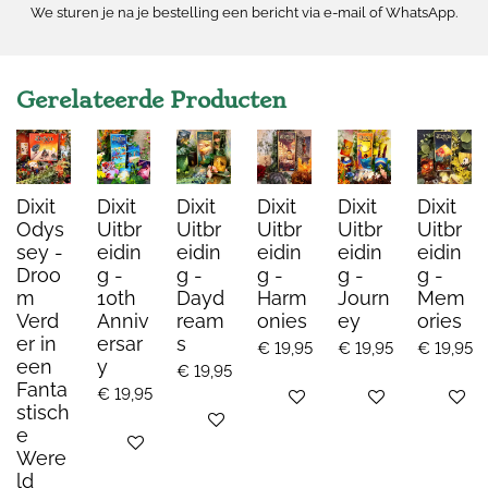
We sturen je na je bestelling een bericht via e-mail of WhatsApp.
Gerelateerde Producten
Dixit
Dixit
Dixit
Dixit
Dixit
Dixit
Odys
Uitbr
Uitbr
Uitbr
Uitbr
Uitbr
sey -
eidin
eidin
eidin
eidin
eidin
Droo
g -
g -
g -
g -
g -
m
10th
Dayd
Harm
Journ
Mem
Verd
Anniv
ream
onies
ey
ories
er in
ersar
s
€ 19,95
€ 19,95
€ 19,95
een
y
€ 19,95
Fanta
€ 19,95
Bekijk details
Bekijk details
Bekijk de
stisch
Bekijk details
e
Bekijk details
Were
ld