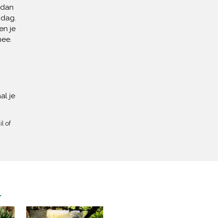
 dan
 dag.
en je
mee.
al je
l of
n