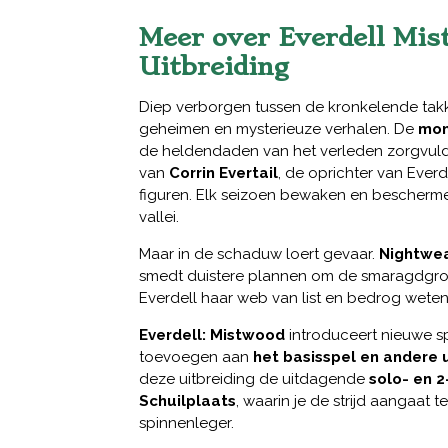
Meer over Everdell Mis
Uitbreiding
Diep verborgen tussen de kronkelende ta
geheimen en mysterieuze verhalen. De
mon
de heldendaden van het verleden zorgvul
van
Corrin Evertail
, de oprichter van Ever
figuren. Elk seizoen bewaken en beschermen
vallei.
Maar in de schaduw loert gevaar.
Nightwe
smedt duistere plannen om de smaragdgroe
Everdell haar web van list en bedrog wete
Everdell: Mistwood
introduceert nieuwe s
toevoegen aan
het basisspel en andere 
deze uitbreiding de uitdagende
solo- en 2
Schuilplaats
, waarin je de strijd aangaat
spinnenleger.