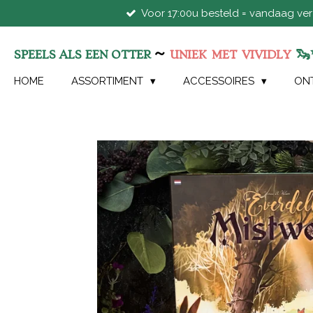
Voor 17:00u besteld = vandaag ve
Ga
direct
naar
~
🦦
SPEELS ALS EEN OTTER
UNIEK
MET
VIVIDLY
de
hoofdinhoud
HOME
ASSORTIMENT
ACCESSOIRES
ON