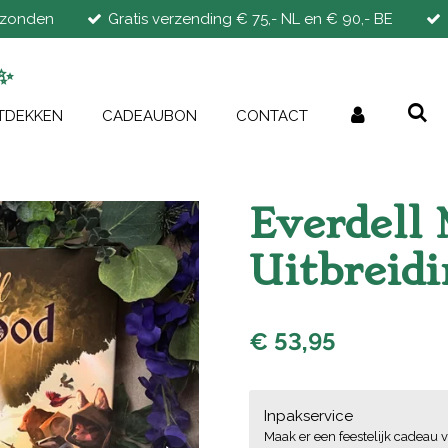
rzonden
Gratis verzending € 75,- NL en € 90,- BE
✨
TDEKKEN
CADEAUBON
CONTACT
Everdell
Uitbreidi
€ 53,95
Inpakservice
Maak er een feestelijk cadeau v