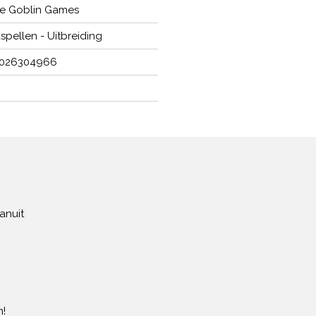
e Goblin Games
spellen - Uitbreiding
8026304966
anuit
!