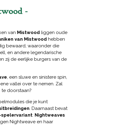
twood -
kken van
Mistwood
liggen oude
niken van Mistwood
hebben
dig bewaard, waaronder die
dell, en andere legendarische
 zij de eerlijke burgers van de
ave
, een sluwe en sinistere spin,
ne vallei over te nemen. Zal
n te doorstaan?
pelmodules die je kunt
uitbreidingen
. Daarnaast bevat
-spelervariant
:
Nightweaves
 tegen Nightweave en haar