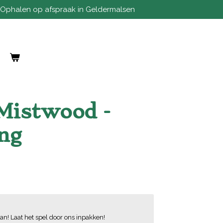
Ophalen op afspraak in Geldermalsen
 Mistwood -
ng
an! Laat het spel door ons inpakken!