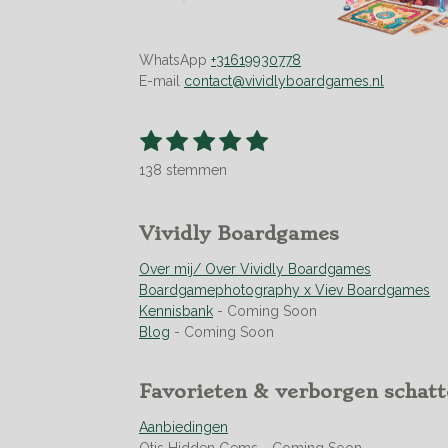
WhatsApp
+31619930778
E-mail
contact@vividlyboardgames.nl
1
2
3
4
5
S
R
t
s
s
s
s
s
a
e
138 stemmen
t
t
t
t
t
t
m
m
i
e
e
e
e
e
e
n
r
r
r
r
r
Vividly Boardgames
n
g
r
r
r
r
:
Over mij/ Over Vividly Boardgames
e
e
e
e
4
Boardgamephotography x Viev Boardgames
n
n
n
n
.
Kennisbank
- Coming Soon
9
Blog
- Coming Soon
4
9
Favorieten & verborgen schat
2
7
Aanbiedingen
5