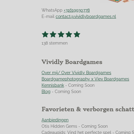
WhatsApp
+31619930778
E-mail
contact@vividlyboardgames.nl
1
2
3
4
5
S
R
t
s
s
s
s
s
a
e
138 stemmen
t
t
t
t
t
t
m
m
i
e
e
e
e
e
e
n
r
r
r
r
r
Vividly Boardgames
n
g
r
r
r
r
:
Over mij/ Over Vividly Boardgames
e
e
e
e
4
Boardgamephotography x Viev Boardgames
n
n
n
n
.
Kennisbank
- Coming Soon
9
Blog
- Coming Soon
4
9
Favorieten & verborgen schat
2
7
Aanbiedingen
5
Otis Hidden Gems - Coming Soon
3
Cadeaugids: Vind het perfecte spel - Coming 