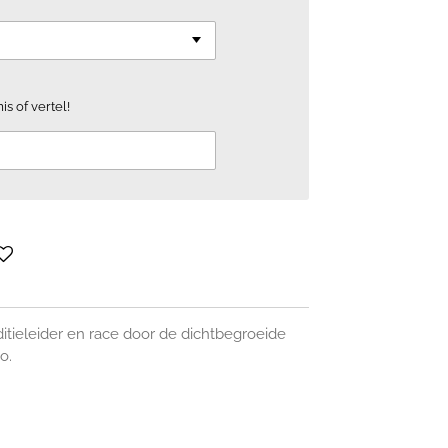
is of vertel!
itieleider en race door de dichtbegroeide
o.