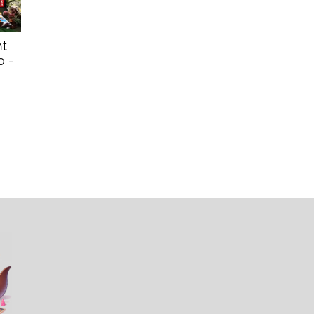
t
o -