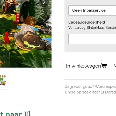
Cadeaugelegenheid
Verjaardag, Sinterklaas, Kerstm
In winkelwagen
Ga jij voor goud? Word exped
jungle op zoek naar El Dorad
t naar El