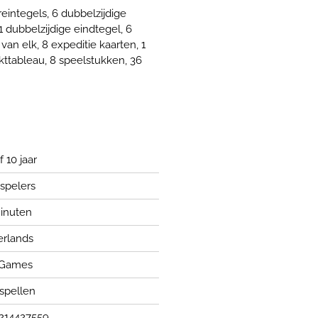
reintegels, 6 dubbelzijdige
 1 dubbelzijdige eindtegel, 6
van elk, 8 expeditie kaarten, 1
rkttableau, 8 speelstukken, 36
 10 jaar
 spelers
inuten
rlands
 Games
spellen
214427559