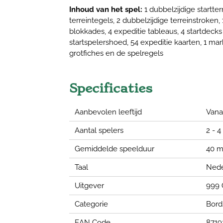
Inhoud van het spel:
1 dubbelzijdige startter
terreintegels, 2 dubbelzijdige terreinstroken,
blokkades, 4 expeditie tableaus, 4 startdecks 
startspelershoed, 54 expeditie kaarten, 1 ma
grotfiches en de spelregels
Specificaties
Aanbevolen leeftijd
Vanaf
Aantal spelers
2 - 4
Gemiddelde speelduur
40 m
Taal
Nede
Uitgever
999
Categorie
Bord
EAN Code
8719