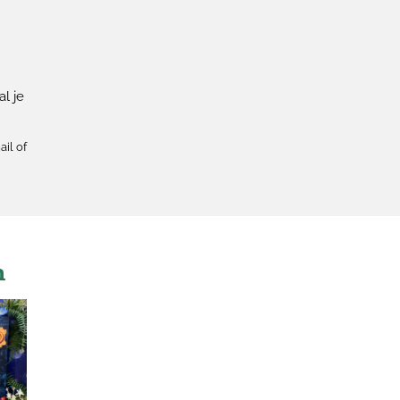
l je
ail of
n