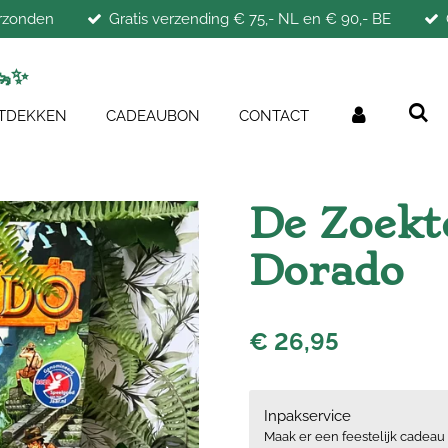
erzonden
Gratis verzending € 75,- NL en € 90,- BE
🦦
✨
TDEKKEN
CADEAUBON
CONTACT
De Zoekt
Dorado
€ 26,95
Inpakservice
Maak er een feestelijk cadeau 