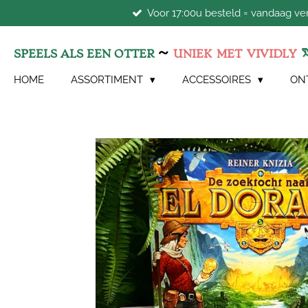
Voor 17:00u besteld = vandaag v
Ga
direct
naar
~
SPEELS ALS EEN OTTER
UNIEK
MET
VIVIDLY
de
hoofdinhoud
HOME
ASSORTIMENT
ACCESSOIRES
ON