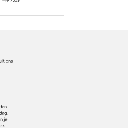
uit ons
!
 dan
dag.
n je
ee.