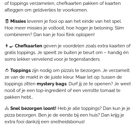
of toppings verzamelen, chefkaarten pakken of kaarten
afleggen om geldverlies te voorkomen.
🧾
Missies
leveren je fooi op aan het einde van het spel.
Hoe meer missies je voltooit, hoe hoger je beloning. Slim
combineren? Dan kan je fooi flink oplopen!
👨‍🍳
Chefkaarten
geven je voordelen zoals extra kaarten of
gratis toppings. Je speelt ze buiten je beurt om – handig én
soms lekker vervelend voor je tegenstanders.
🍅
Toppings
zijn nodig om pizza’s te bezorgen. Je verzamelt
ze van de markt in de juiste kleur. Maar let op: tussen de
toppings zitten
mystery bags
. Durf jij ze te openen? Je weet
nooit of je een top-ingrediënt of een verrotte tomaat te
pakken hebt…
🚴
Snel bezorgen loont!
Heb je alle toppings? Dan kun je je
pizza bezorgen. Ben je de eerste bij een huis? Dan krijg je
extra fooi dankzij een snelheidsbonus!