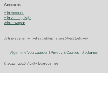
r
Account
r
e
Mijn Account
n
Mijn verlanglijstje
Winkelwagen
Online spellen winkel in Geldermalsen (West Betuwe)
Algemene Voorwaarden
|
Privacy & Cookies
|
Disclaimer
© 2022 - 2026 Vividly Boardgames