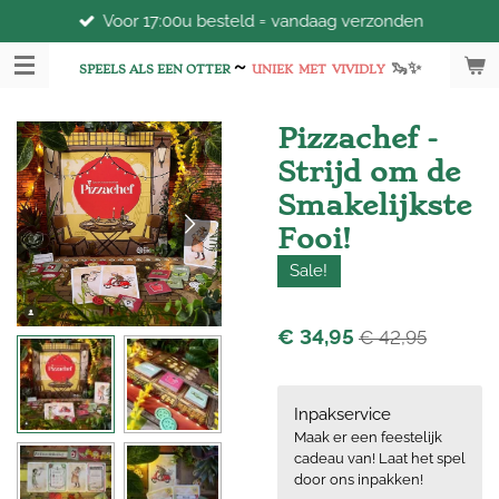
Voor 17:00u besteld = vandaag verzonden
Ga
direct
~
🦦
✨
naar
SPEELS ALS EEN OTTER
UNIEK
MET
VIVIDLY
de
hoofdinhoud
Pizzachef -
Strijd om de
Smakelijkste
Fooi!
Sale!
€ 34,95
€ 42,95
Inpakservice
Maak er een feestelijk
cadeau van! Laat het spel
door ons inpakken!