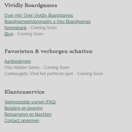
e
n
r
Vividly Boardgames
r
r
r
r
n
g
r
r
r
r
:
Over mij/ Over Vividly Boardgames
e
e
e
e
4
Boardgamephotography x Viev Boardgames
n
n
n
n
.
Kennisbank
- Coming Soon
9
Blog
- Coming Soon
4
9
Favorieten & verborgen schatten
2
7
Aanbiedingen
5
Otis Hidden Gems - Coming Soon
3
Cadeaugids: Vind het perfecte spel - Coming Soon
6
2
3
Klantenservice
1
8
Veelgestelde vragen (FAQ)
8
Betaling en levering
s
Retourneren en klachten
t
Contact opnemen
e