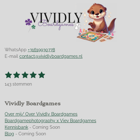
WhatsApp
+31619930778
E-mail
contact@vividlyboardgames.nl
1
2
3
4
5
S
R
t
s
s
s
s
s
a
e
143 stemmen
t
t
t
t
t
t
m
m
i
e
e
e
e
e
e
n
r
Vividly Boardgames
r
r
r
r
n
g
r
r
r
r
:
Over mij/ Over Vividly Boardgames
e
e
e
e
4
Boardgamephotography x Viev Boardgames
n
n
n
n
.
Kennisbank
- Coming Soon
9
Blog
- Coming Soon