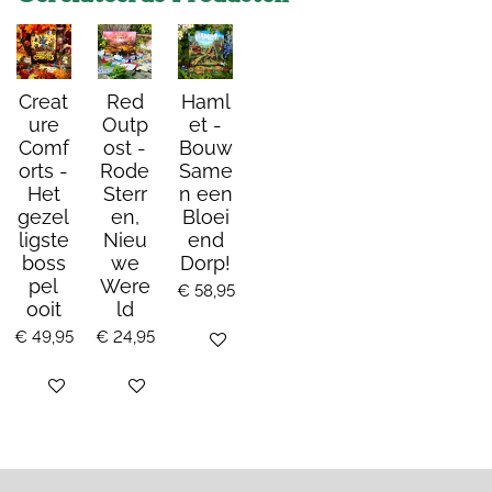
Creat
Red
Haml
ure
Outp
et -
Comf
ost -
Bouw
orts -
Rode
Same
Het
Sterr
n een
gezel
en,
Bloei
ligste
Nieu
end
boss
we
Dorp!
pel
Were
€ 58,95
ooit
ld
€ 49,95
€ 24,95
Bekijk details
Bekijk details
Bekijk details