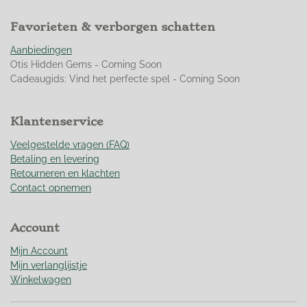
5
1
Favorieten & verborgen schatten
0
4
Aanbiedingen
8
Otis Hidden Gems - Coming Soon
9
Cadeaugids: Vind het perfecte spel - Coming Soon
5
1
0
Klantenservice
4
9
Veelgestelde vragen (FAQ)
s
Betaling en levering
t
Retourneren en klachten
e
Contact opnemen
r
r
Account
e
n
Mijn Account
Mijn verlanglijstje
Winkelwagen