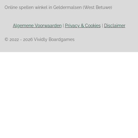
Online spellen winkel in Geldermalsen (West Betuwe)
Algemene Voorwaarden
|
Privacy & Cookies
|
Disclaimer
© 2022 - 2026 Vividly Boardgames