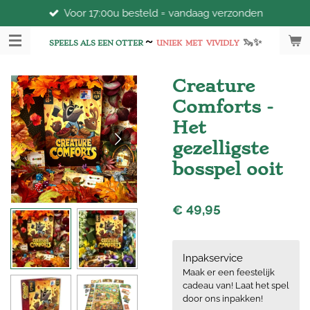
Voor 17:00u besteld = vandaag verzonden
Ga
direct
~
🦦
✨
naar
SPEELS ALS EEN OTTER
UNIEK
MET
VIVIDLY
de
hoofdinhoud
Creature
Comforts -
Het
gezelligste
bosspel ooit
€ 49,95
Inpakservice
Maak er een feestelijk
cadeau van! Laat het spel
door ons inpakken!