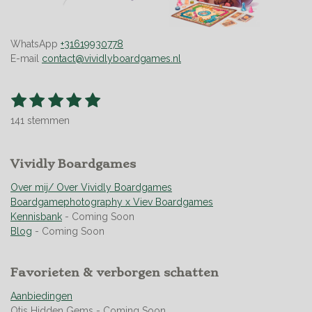
WhatsApp
+31619930778
E-mail
contact@vividlyboardgames.nl
1
2
3
4
5
S
R
t
s
s
s
s
s
a
e
141 stemmen
t
t
t
t
t
t
m
m
i
e
e
e
e
e
e
n
r
Vividly Boardgames
r
r
r
r
n
g
r
r
r
r
:
Over mij/ Over Vividly Boardgames
e
e
e
e
4
Boardgamephotography x Viev Boardgames
n
n
n
n
.
Kennisbank
- Coming Soon
9
Blog
- Coming Soon
5
0
Favorieten & verborgen schatten
3
5
Aanbiedingen
4
Otis Hidden Gems - Coming Soon