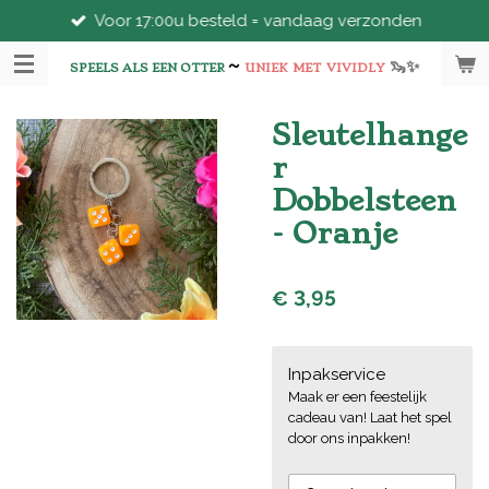
Voor 17:00u besteld = vandaag verzonden
Ga
direct
~
🦦
✨
naar
SPEELS ALS EEN OTTER
UNIEK
MET
VIVIDLY
de
hoofdinhoud
Sleutelhange
r
Dobbelsteen
- Oranje
€ 3,95
Inpakservice
Maak er een feestelijk
cadeau van! Laat het spel
door ons inpakken!