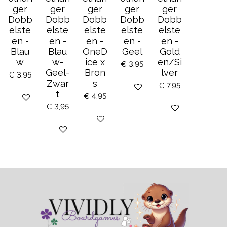
ger
ger
ger
ger
ger
Dobb
Dobb
Dobb
Dobb
Dobb
elste
elste
elste
elste
elste
en -
en -
en -
en -
en -
Blau
Blau
OneD
Geel
Gold
w
w-
ice x
en/Si
€ 3,95
Geel-
Bron
lver
€ 3,95
Zwar
s
€ 7,95
Bekijk details
t
€ 4,95
Bekijk details
€ 3,95
Bekijk details
Bekijk details
Houd mij op de hoogte