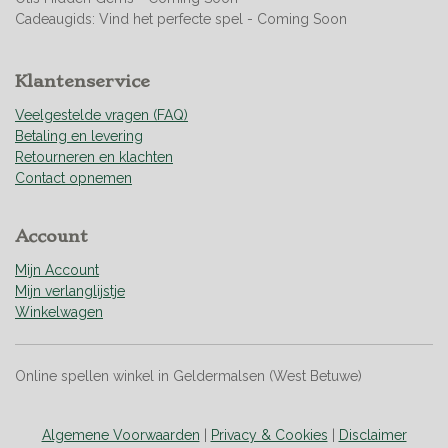
6
Cadeaugids: Vind het perfecte spel - Coming Soon
0
9
9
Klantenservice
2
9
Veelgestelde vragen (FAQ)
1
Betaling en levering
s
Retourneren en klachten
t
Contact opnemen
e
r
Account
r
e
Mijn Account
n
Mijn verlanglijstje
Winkelwagen
Online spellen winkel in Geldermalsen (West Betuwe)
Algemene Voorwaarden
|
Privacy & Cookies
|
Disclaimer