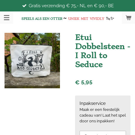
Gratis verzending € 75,- NL en € 90,- BE
Ga
direct
~
🦦
✨
naar
SPEELS ALS EEN OTTER
UNIEK
MET
VIVIDLY
de
hoofdinhoud
Etui
Dobbelsteen -
I Roll to
Seduce
€ 5,95
Inpakservice
Maak er een feestelijk
cadeau van! Laat het spel
door ons inpakken!