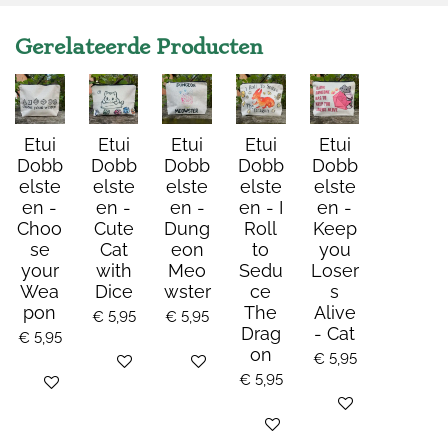
Gerelateerde Producten
Etui
Etui
Etui
Etui
Etui
Dobb
Dobb
Dobb
Dobb
Dobb
elste
elste
elste
elste
elste
en -
en -
en -
en - I
en -
Choo
Cute
Dung
Roll
Keep
se
Cat
eon
to
you
your
with
Meo
Sedu
Loser
Wea
Dice
wster
ce
s
pon
The
Alive
€ 5,95
€ 5,95
Drag
- Cat
€ 5,95
on
€ 5,95
Bekijk details
Bekijk details
€ 5,95
Bekijk details
Bekijk details
Bekijk details