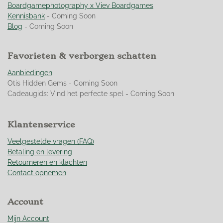
e
e
e
e
4
Boardgamephotography x Viev Boardgames
n
n
n
n
.
Kennisbank
- Coming Soon
9
Blog
- Coming Soon
4
9
Favorieten & verborgen schatten
2
7
Aanbiedingen
5
Otis Hidden Gems - Coming Soon
3
Cadeaugids: Vind het perfecte spel - Coming Soon
6
2
3
Klantenservice
1
8
Veelgestelde vragen (FAQ)
8
Betaling en levering
s
Retourneren en klachten
t
Contact opnemen
e
r
Account
r
e
Mijn Account