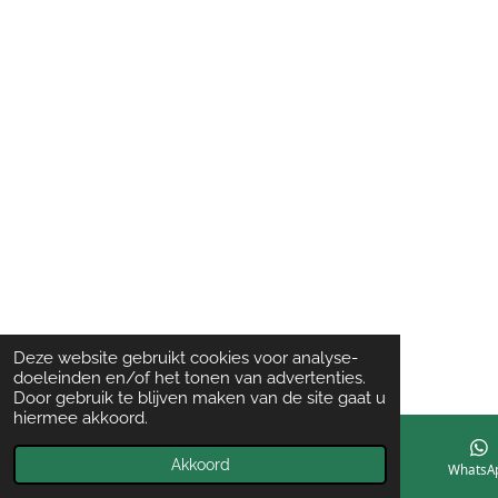
Deze website gebruikt cookies voor analyse-
doeleinden en/of het tonen van advertenties.
Door gebruik te blijven maken van de site gaat u
hiermee akkoord.
Akkoord
E-mailadres
Instagram
WhatsA