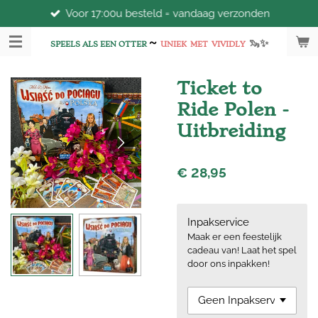
Voor 17:00u besteld = vandaag verzonden
Ga
direct
~
🦦
✨
naar
SPEELS ALS EEN OTTER
UNIEK
MET
VIVIDLY
de
hoofdinhoud
Ticket to
Ride Polen -
Uitbreiding
€ 28,95
Inpakservice
Maak er een feestelijk
cadeau van! Laat het spel
door ons inpakken!