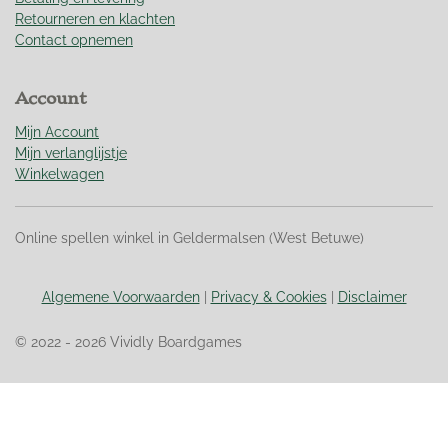
s
Retourneren en klachten
t
Contact opnemen
e
r
Account
r
e
Mijn Account
n
Mijn verlanglijstje
Winkelwagen
Online spellen winkel in Geldermalsen (West Betuwe)
Algemene Voorwaarden
|
Privacy & Cookies
|
Disclaimer
© 2022 - 2026 Vividly Boardgames