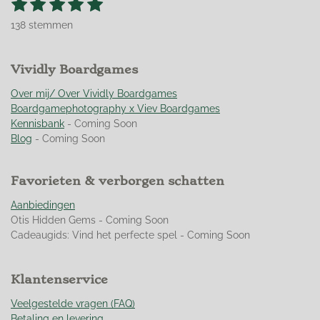
1
2
3
4
5
S
R
t
s
s
s
s
s
a
e
138 stemmen
t
t
t
t
t
t
m
m
i
e
e
e
e
e
e
n
r
Vividly Boardgames
r
r
r
r
n
g
r
r
r
r
:
Over mij/ Over Vividly Boardgames
e
e
e
e
4
Boardgamephotography x Viev Boardgames
n
n
n
n
.
Kennisbank
- Coming Soon
9
Blog
- Coming Soon
4
9
Favorieten & verborgen schatten
2
7
Aanbiedingen
5
Otis Hidden Gems - Coming Soon
3
Cadeaugids: Vind het perfecte spel - Coming Soon
6
2
3
Klantenservice
1
8
Veelgestelde vragen (FAQ)
8
Betaling en levering