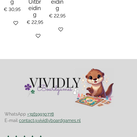
g
Uitbr
eidin
eidin
g
€ 30,95
g
€ 22,95
€ 22,95
Bekijk details
Bekijk details
Houd mij op de hoogte
WhatsApp
+31619930778
E-mail
contact@vividlyboardgames.nl