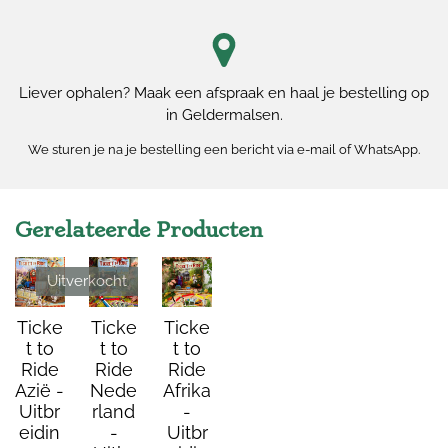
Liever ophalen? Maak een afspraak en haal je bestelling op
in Geldermalsen.
We sturen je na je bestelling een bericht via e-mail of WhatsApp.
Gerelateerde Producten
Uitverkocht
Ticke
Ticke
Ticke
t to
t to
t to
Ride
Ride
Ride
Azië -
Nede
Afrika
Uitbr
rland
-
eidin
-
Uitbr