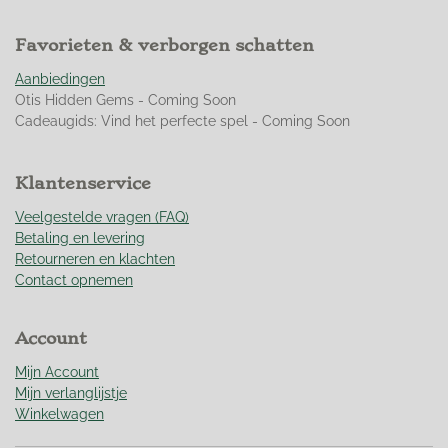
5
0
Favorieten & verborgen schatten
3
5
Aanbiedingen
4
Otis Hidden Gems - Coming Soon
6
Cadeaugids: Vind het perfecte spel - Coming Soon
0
9
9
Klantenservice
2
9
Veelgestelde vragen (FAQ)
1
Betaling en levering
s
Retourneren en klachten
t
Contact opnemen
e
r
Account
r
e
Mijn Account
n
Mijn verlanglijstje
Winkelwagen