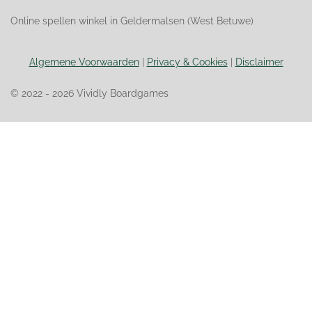
Online spellen winkel in Geldermalsen (West Betuwe)
Algemene Voorwaarden
|
Privacy & Cookies
|
Disclaimer
© 2022 - 2026 Vividly Boardgames