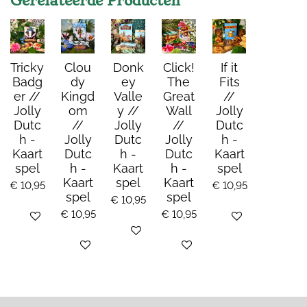
Gerelateerde Producten
Tricky
Clou
Donk
Click!
If it
Badg
dy
ey
The
Fits
er //
Kingd
Valle
Great
//
Jolly
om
y //
Wall
Jolly
Dutc
//
Jolly
//
Dutc
h -
Jolly
Dutc
Jolly
h -
Kaart
Dutc
h -
Dutc
Kaart
spel
h -
Kaart
h -
spel
Kaart
spel
Kaart
€ 10,95
€ 10,95
spel
spel
€ 10,95
€ 10,95
€ 10,95
Bekijk details
Bekijk details
Bekijk details
Bekijk details
Bekijk details