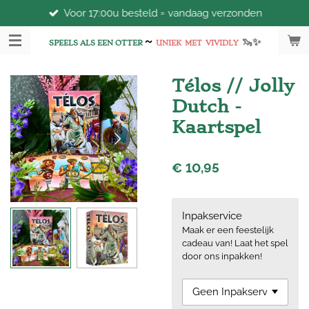
Voor 17:00u besteld = vandaag verzonden
Ga
direct
~
🦦
✨
naar
SPEELS ALS EEN OTTER
UNIEK
MET
VIVIDLY
de
hoofdinhoud
Télos // Jolly
Dutch -
Kaartspel
€ 10,95
Inpakservice
Maak er een feestelijk
cadeau van! Laat het spel
door ons inpakken!