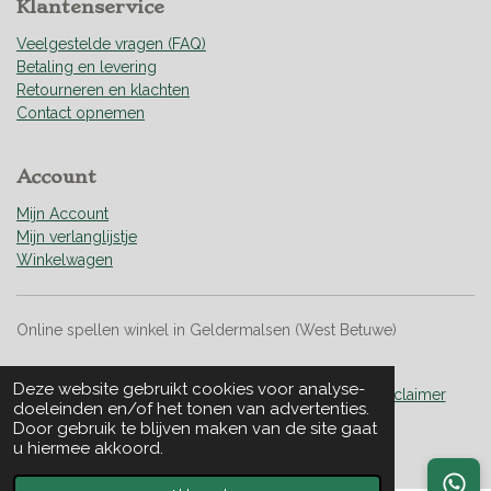
Klantenservice
2
9
Veelgestelde vragen (FAQ)
1
Betaling en levering
s
Retourneren en klachten
t
Contact opnemen
e
r
Account
r
e
Mijn Account
n
Mijn verlanglijstje
Winkelwagen
Online spellen winkel in Geldermalsen (West Betuwe)
Deze website gebruikt cookies voor analyse-
Algemene Voorwaarden
|
Privacy & Cookies
|
Disclaimer
doeleinden en/of het tonen van advertenties.
Door gebruik te blijven maken van de site gaat
© 2022 - 2026 Vividly Boardgames
u hiermee akkoord.