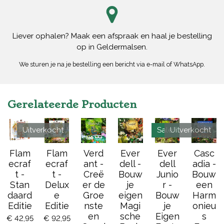
Liever ophalen? Maak een afspraak en haal je bestelling
op in Geldermalsen.
We sturen je na je bestelling een bericht via e-mail of WhatsApp.
Gerelateerde Producten
Uitverkocht
Sale!
Uitverkocht
Flam
Flam
Verd
Ever
Ever
Casc
ecraf
ecraf
ant -
dell -
dell
adia -
t -
t -
Creë
Bouw
Junio
Bouw
Stan
Delux
er de
je
r -
een
daard
e
Groe
eigen
Bouw
Harm
Editie
Editie
nste
Magi
je
onieu
en
sche
Eigen
s
€ 42,95
€ 92,95