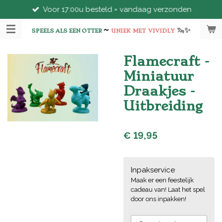
Voor 17:00u besteld = vandaag verzonden
Ga
direct
~
🦦
✨
naar
SPEELS ALS EEN OTTER
UNIEK
MET
VIVIDLY
de
hoofdinhoud
Flamecraft -
Miniatuur
Draakjes -
Uitbreiding
€ 19,95
Inpakservice
Maak er een feestelijk
cadeau van! Laat het spel
door ons inpakken!