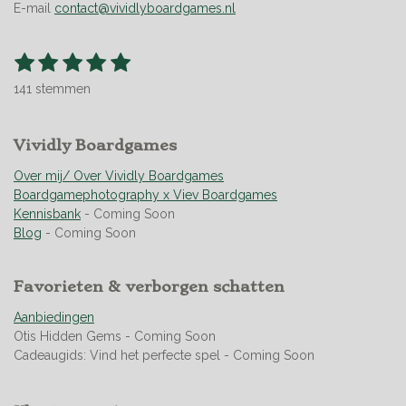
E-mail
contact@vividlyboardgames.nl
1
2
3
4
5
S
R
t
s
s
s
s
s
a
e
141 stemmen
t
t
t
t
t
t
m
m
i
e
e
e
e
e
e
n
r
Vividly Boardgames
r
r
r
r
n
g
r
r
r
r
:
Over mij/ Over Vividly Boardgames
e
e
e
e
4
Boardgamephotography x Viev Boardgames
n
n
n
n
.
Kennisbank
- Coming Soon
9
Blog
- Coming Soon
5
0
Favorieten & verborgen schatten
3
5
Aanbiedingen
4
Otis Hidden Gems - Coming Soon
6
Cadeaugids: Vind het perfecte spel - Coming Soon
0
9
9