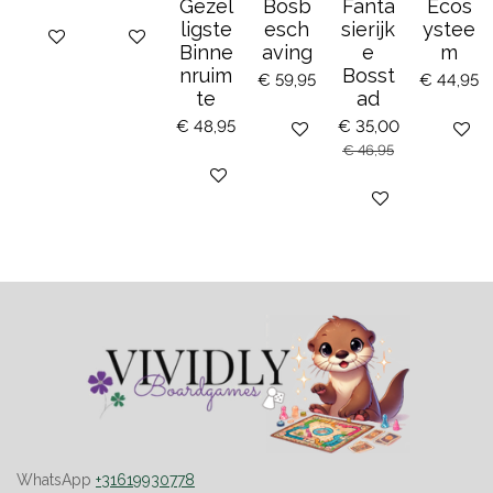
Gezel
Bosb
Fanta
Ecos
ligste
esch
sierijk
ystee
Bekijk details
Houd mij op de hoogte
Binne
aving
e
m
nruim
Bosst
€ 59,95
€ 44,95
te
ad
€ 48,95
€ 35,00
Bekijk details
Houd mi
€ 46,95
Bekijk details
Bekijk details
WhatsApp
+31619930778