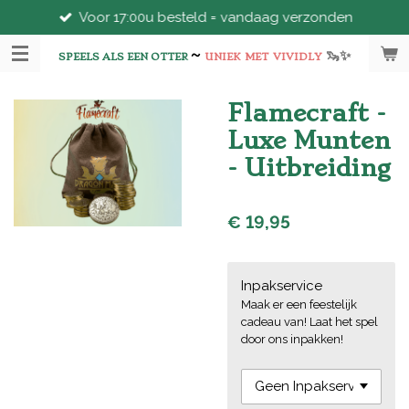
Voor 17:00u besteld = vandaag verzonden
Ga
direct
~
🦦
✨
naar
SPEELS ALS EEN OTTER
UNIEK
MET
VIVIDLY
de
hoofdinhoud
Flamecraft -
Luxe Munten
- Uitbreiding
€ 19,95
Inpakservice
Maak er een feestelijk
cadeau van! Laat het spel
door ons inpakken!