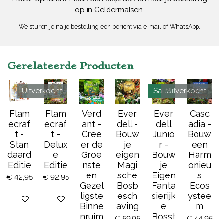
op in Geldermalsen.
We sturen je na je bestelling een bericht via e-mail of WhatsApp.
Gerelateerde Producten
Uitverkocht
Sale!
Uitverkocht
Flam
Flam
Verd
Ever
Ever
Casc
ecraf
ecraf
ant -
dell -
dell
adia -
t -
t -
Creë
Bouw
Junio
Bouw
Stan
Delux
er de
je
r -
een
daard
e
Groe
eigen
Bouw
Harm
Editie
Editie
nste
Magi
je
onieu
en
sche
Eigen
s
€ 42,95
€ 92,95
Gezel
Bosb
Fanta
Ecos
ligste
esch
sierijk
ystee
Bekijk details
Houd mij op de hoogte
Binne
aving
e
m
nruim
Bosst
€ 59,95
€ 44,95