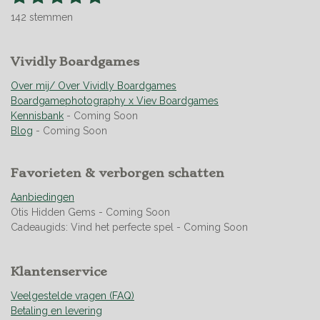
t
s
s
s
s
s
a
e
142 stemmen
t
t
t
t
t
t
m
m
i
e
e
e
e
e
e
n
r
Vividly Boardgames
r
r
r
r
n
g
r
r
r
r
:
Over mij/ Over Vividly Boardgames
e
e
e
e
4
Boardgamephotography x Viev Boardgames
n
n
n
n
.
Kennisbank
- Coming Soon
9
Blog
- Coming Soon
5
0
Favorieten & verborgen schatten
7
0
Aanbiedingen
4
Otis Hidden Gems - Coming Soon
2
Cadeaugids: Vind het perfecte spel - Coming Soon
2
5
3
Klantenservice
5
2
Veelgestelde vragen (FAQ)
1
Betaling en levering