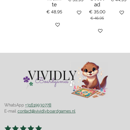
te
ad
€ 48,95
€ 35,00
Bekijk details
Houd mi
€ 46,95
Bekijk details
Bekijk details
WhatsApp
+31619930778
E-mail
contact@vividlyboardgames.nl
1
2
3
4
5
S
R