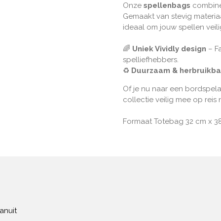
Onze
spellenbags
combine
Gemaakt van stevig materiaa
ideaal om jouw spellen veilig
🌈
Uniek Vividly design
– Fa
spelliefhebbers.
♻️
Duurzaam & herbruikba
Of je nu naar een bordspel
collectie veilig mee op reis 
Formaat Totebag 32 cm x 
anuit