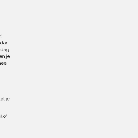
!
 dan
 dag.
en je
mee.
al je
l of