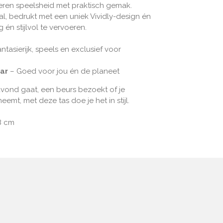
ren speelsheid met praktisch gemak.
l, bedrukt met een uniek Vividly-design én
 én stijlvol te vervoeren.
ntasierijk, speels en exclusief voor
ar
– Goed voor jou én de planeet
avond gaat, een beurs bezoekt of je
neemt, met deze tas doe je het in stijl.
38 cm