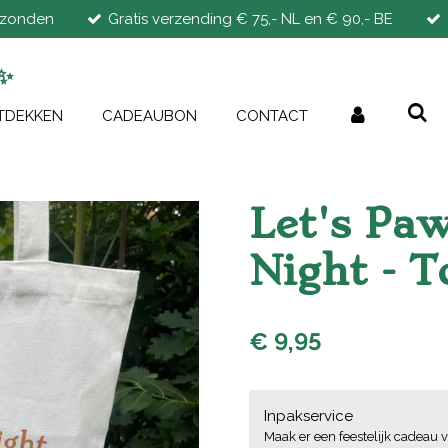
rzonden
Gratis verzending € 75,- NL en € 90,- BE
✨
TDEKKEN
CADEAUBON
CONTACT
Let's Pa
Night - T
€ 9,95
Inpakservice
Maak er een feestelijk cadeau v