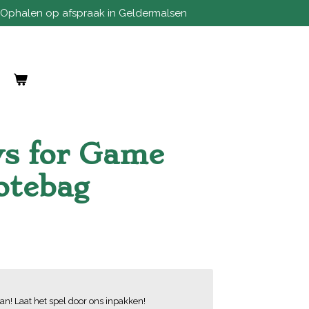
Ophalen op afspraak in Geldermalsen
ws for Game
otebag
an! Laat het spel door ons inpakken!