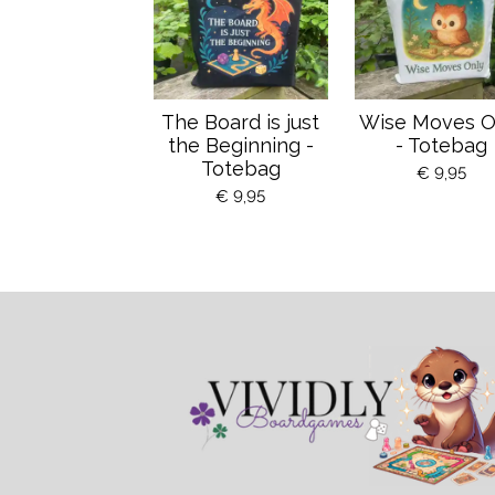
The Board is just
Wise Moves O
the Beginning -
- Totebag
Totebag
€ 9,95
€ 9,95