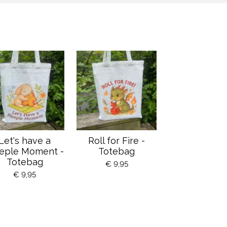
Let's have a
Roll for Fire -
eple Moment -
Totebag
Totebag
€ 9,95
€ 9,95