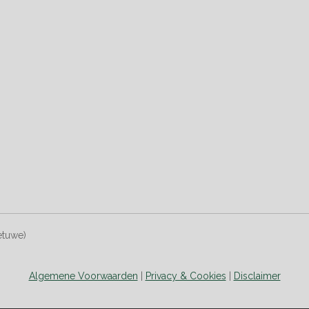
etuwe)
Algemene Voorwaarden
|
Privacy & Cookies
|
Disclaimer