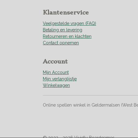
2
3
Klantenservice
1
8
Veelgestelde vragen (FAQ)
8
Betaling en levering
s
Retourneren en klachten
t
Contact opnemen
e
r
r
Account
e
n
Mijn Account
Mijn verlanglijstje
Winkelwagen
Online spellen winkel in Geldermalsen (West B
© 2022 - 2026 Vividly Boardgames