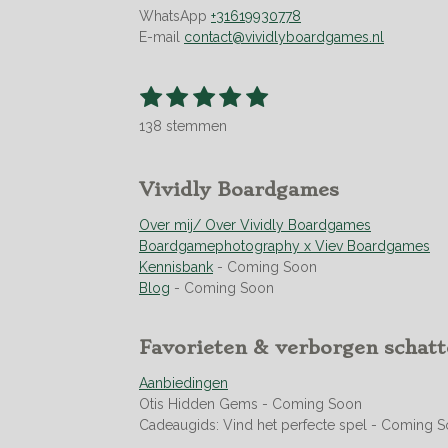
WhatsApp
+31619930778
E-mail
contact@vividlyboardgames.nl
1
2
3
4
5
S
R
t
s
s
s
s
s
a
e
138 stemmen
t
t
t
t
t
t
m
m
i
e
e
e
e
e
e
n
r
r
r
r
r
Vividly Boardgames
n
g
r
r
r
r
:
Over mij/ Over Vividly Boardgames
e
e
e
e
4
Boardgamephotography x Viev Boardgames
n
n
n
n
.
Kennisbank
- Coming Soon
9
Blog
- Coming Soon
4
9
Favorieten & verborgen schat
2
7
Aanbiedingen
5
Otis Hidden Gems - Coming Soon
3
Cadeaugids: Vind het perfecte spel - Coming 
6