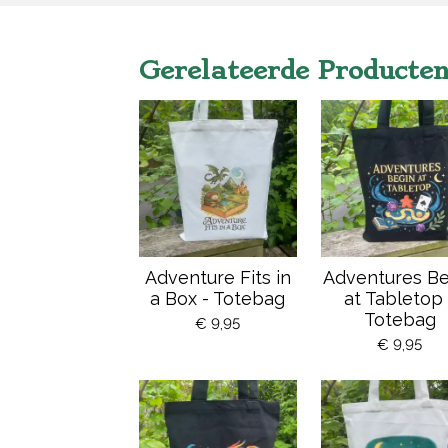
Gerelateerde Producte
Adventure Fits in
Adventures Be
a Box - Totebag
at Tabletop 
Totebag
€ 9,95
€ 9,95