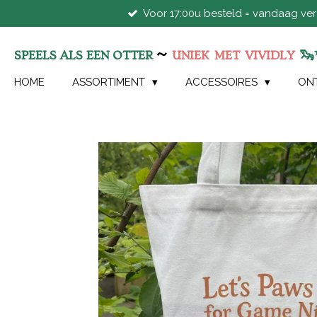
Voor 17:00u besteld = vandaag ve
Ga
direct
naar
~
🦦
SPEELS ALS EEN OTTER
UNIEK
MET
VIVIDLY
de
hoofdinhoud
HOME
ASSORTIMENT
ACCESSOIRES
ON