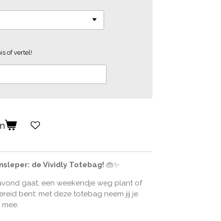
s of vertel!
en
nsleper: de Vividly Totebag!
👜✨
esavond gaat, een weekendje weg plant of
id bent: met deze totebag neem jij je
jl mee.