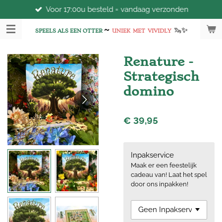
Voor 17:00u besteld = vandaag verzonden
Ga
direct
~
🦦
✨
naar
SPEELS ALS EEN OTTER
UNIEK
MET
VIVIDLY
de
hoofdinhoud
Renature -
Strategisch
domino
€ 39,95
Inpakservice
Maak er een feestelijk
cadeau van! Laat het spel
door ons inpakken!