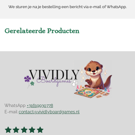
We sturen je na je bestelling een bericht via e-mail of WhatsApp.
Gerelateerde Producten
WhatsApp
+31619930778
E-mail
contact@vividlyboardgames.nl
1
2
3
4
5
S
R
t