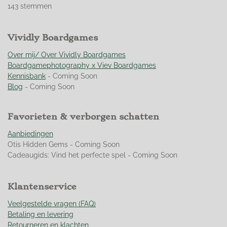
s
s
s
s
s
a
e
143 stemmen
t
t
t
t
t
t
m
m
i
e
e
e
e
e
e
n
r
Vividly Boardgames
r
r
r
r
n
g
r
r
r
r
:
Over mij/ Over Vividly Boardgames
e
e
e
e
4
Boardgamephotography x Viev Boardgames
n
n
n
n
.
Kennisbank
- Coming Soon
9
Blog
- Coming Soon
5
1
Favorieten & verborgen schatten
0
4
Aanbiedingen
8
Otis Hidden Gems - Coming Soon
9
Cadeaugids: Vind het perfecte spel - Coming Soon
5
1
0
Klantenservice
4
9
Veelgestelde vragen (FAQ)
s
Betaling en levering
t
Retourneren en klachten