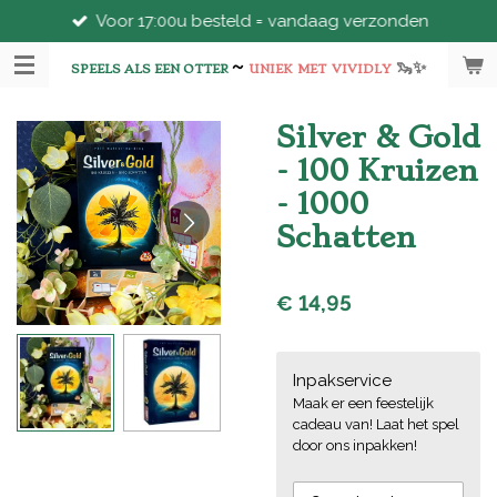
Voor 17:00u besteld = vandaag verzonden
Ga
direct
~
🦦
✨
naar
SPEELS ALS EEN OTTER
UNIEK
MET
VIVIDLY
de
hoofdinhoud
Silver & Gold
- 100 Kruizen
- 1000
Schatten
€ 14,95
Inpakservice
Maak er een feestelijk
cadeau van! Laat het spel
door ons inpakken!