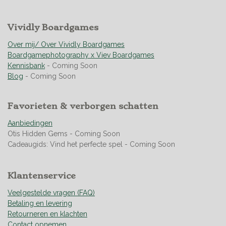
t
t
t
t
t
t
m
m
i
e
e
e
e
e
e
n
r
Vividly Boardgames
r
r
r
r
n
g
r
r
r
r
:
Over mij/ Over Vividly Boardgames
e
e
e
e
4
Boardgamephotography x Viev Boardgames
n
n
n
n
.
Kennisbank
- Coming Soon
9
Blog
- Coming Soon
5
0
Favorieten & verborgen schatten
7
0
Aanbiedingen
4
Otis Hidden Gems - Coming Soon
2
Cadeaugids: Vind het perfecte spel - Coming Soon
2
5
3
Klantenservice
5
2
Veelgestelde vragen (FAQ)
1
Betaling en levering
s
Retourneren en klachten
t
Contact opnemen