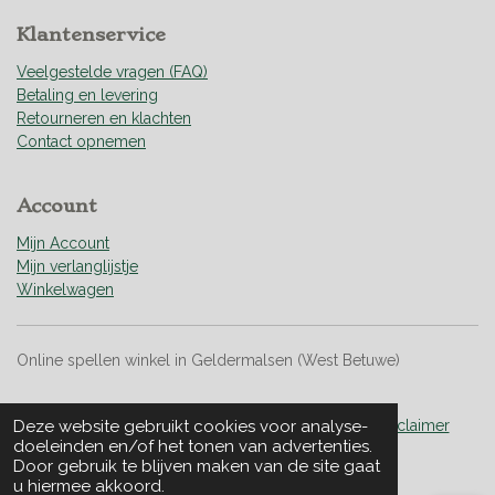
9
9
Klantenservice
2
9
Veelgestelde vragen (FAQ)
1
Betaling en levering
s
Retourneren en klachten
t
Contact opnemen
e
r
Account
r
e
Mijn Account
n
Mijn verlanglijstje
Winkelwagen
Online spellen winkel in Geldermalsen (West Betuwe)
Deze website gebruikt cookies voor analyse-
Algemene Voorwaarden
|
Privacy & Cookies
|
Disclaimer
doeleinden en/of het tonen van advertenties.
Door gebruik te blijven maken van de site gaat
© 2022 - 2026 Vividly Boardgames
u hiermee akkoord.