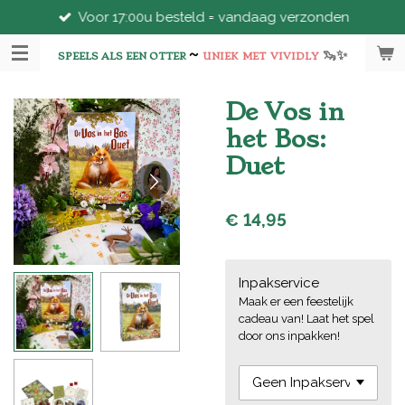
Voor 17:00u besteld = vandaag verzonden
Ga
direct
~
🦦
✨
naar
SPEELS ALS EEN OTTER
UNIEK
MET
VIVIDLY
de
hoofdinhoud
De Vos in
het Bos:
Duet
€ 14,95
Inpakservice
Maak er een feestelijk
cadeau van! Laat het spel
door ons inpakken!