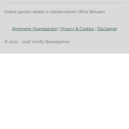
Online spellen winkel in Geldermalsen (West Betuwe)
Algemene Voorwaarden
|
Privacy & Cookies
|
Disclaimer
© 2022 - 2026 Vividly Boardgames