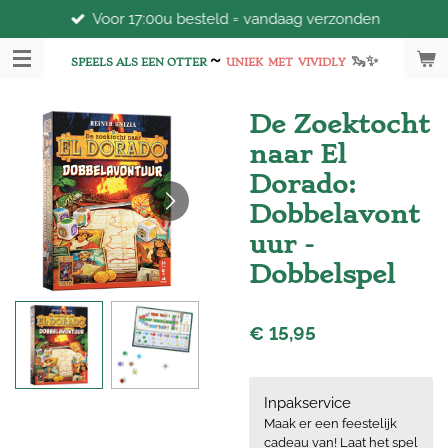
Voor 17:00u besteld = vandaag verzonden
Ga
direct
~
🦦
✨
naar
SPEELS ALS EEN OTTER
UNIEK
MET
VIVIDLY
de
hoofdinhoud
De Zoektocht
naar El
Dorado:
Dobbelavont
uur -
Dobbelspel
€ 15,95
Inpakservice
Maak er een feestelijk
cadeau van! Laat het spel