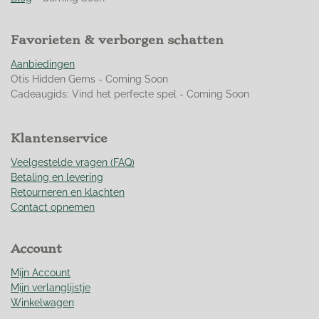
5
0
Favorieten & verborgen schatten
7
0
Aanbiedingen
4
Otis Hidden Gems - Coming Soon
2
Cadeaugids: Vind het perfecte spel - Coming Soon
2
5
3
Klantenservice
5
2
Veelgestelde vragen (FAQ)
1
Betaling en levering
s
Retourneren en klachten
t
Contact opnemen
e
r
Account
r
e
Mijn Account
n
Mijn verlanglijstje
Winkelwagen