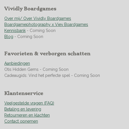
i
e
e
e
e
e
e
n
r
Vividly Boardgames
r
r
r
r
n
g
r
r
r
r
:
Over mij/ Over Vividly Boardgames
e
e
e
e
4
Boardgamephotography x Viev Boardgames
n
n
n
n
.
Kennisbank
- Coming Soon
9
Blog
- Coming Soon
5
0
Favorieten & verborgen schatten
7
0
Aanbiedingen
4
Otis Hidden Gems - Coming Soon
2
Cadeaugids: Vind het perfecte spel - Coming Soon
2
5
3
Klantenservice
5
2
Veelgestelde vragen (FAQ)
1
Betaling en levering
s
Retourneren en klachten
t
Contact opnemen
e