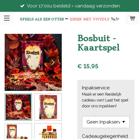
Voor 17:00u besteld = vandaag verzonden
Ga
direct
~
🦦
✨
naar
SPEELS ALS EEN OTTER
UNIEK
MET
VIVIDLY
de
hoofdinhoud
Bosbuit -
Kaartspel
€ 15,95
Inpakservice
Maak er een feestelijk
cadeau van! Laat het spel
door ons inpakken!
Cadeaugelegenheid