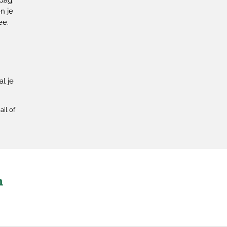
dag.
n je
ee.
l je
ail of
n