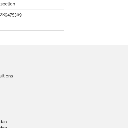
tspellen
289475369
uit ons
!
 dan