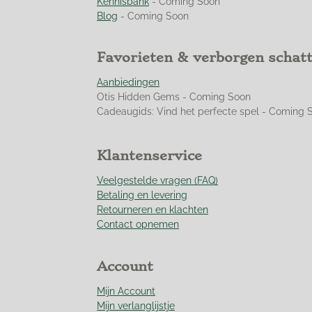
Kennisbank
- Coming Soon
9
Blog
- Coming Soon
5
0
Favorieten & verborgen schat
3
5
Aanbiedingen
4
Otis Hidden Gems - Coming Soon
6
Cadeaugids: Vind het perfecte spel - Coming 
0
9
9
Klantenservice
2
9
Veelgestelde vragen (FAQ)
1
Betaling en levering
s
Retourneren en klachten
t
Contact opnemen
e
r
r
Account
e
n
Mijn Account
Mijn verlanglijstje