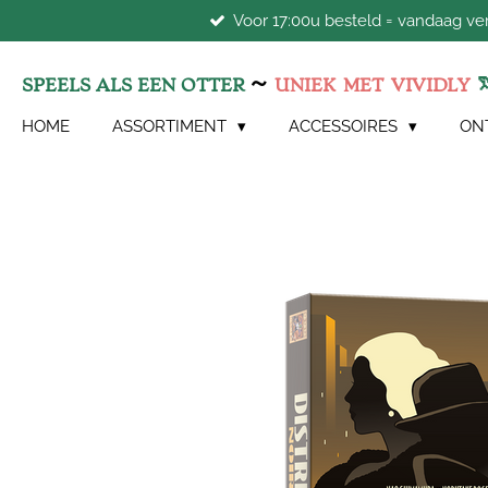
Voor 17:00u besteld = vandaag v
Ga
direct
naar
~
SPEELS ALS EEN OTTER
UNIEK
MET
VIVIDLY
de
hoofdinhoud
HOME
ASSORTIMENT
ACCESSOIRES
ON