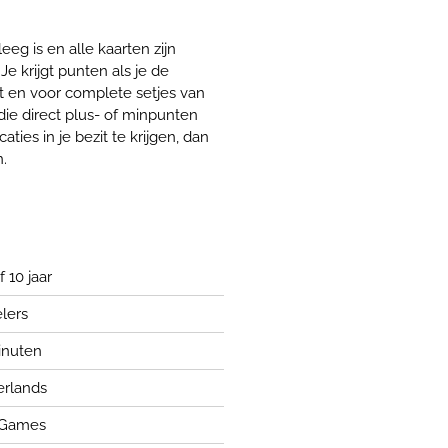
eeg is en alle kaarten zijn
e krijgt punten als je de
 en voor complete setjes van
 die direct plus- of minpunten
aties in je bezit te krijgen, dan
n.
 10 jaar
lers
inuten
rlands
 Games