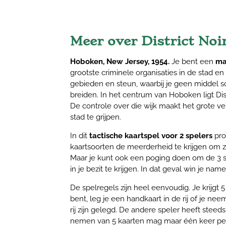
Meer over District Noi
Hoboken, New Jersey, 1954.
Je bent een
ma
grootste criminele organisaties in de stad en
gebieden en steun, waarbij je geen middel s
breiden. In het centrum van Hoboken ligt Dist
De controle over die wijk maakt het grote v
stad te grijpen.
In dit
tactische kaartspel voor 2 spelers
pro
kaartsoorten de meerderheid te krijgen om 
Maar je kunt ook een poging doen om de 3 st
in je bezit te krijgen. In dat geval win je name
De spelregels zijn heel eenvoudig. Je krijgt 5
bent, leg je een handkaart in de rij of je nee
rij zijn gelegd. De andere speler heeft steed
nemen van 5 kaarten mag maar één keer per