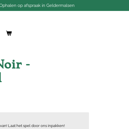
Ophalen op afspraak in Geldermalsen
Noir -
l
van! Laat het spel door ons inpakken!