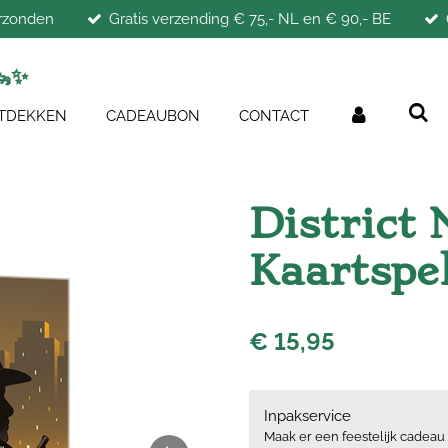
erzonden
Gratis verzending € 75,- NL en € 90,- BE
🦦
✨
TDEKKEN
CADEAUBON
CONTACT
District 
Kaartspe
€ 15,95
Inpakservice
Maak er een feestelijk cadeau 