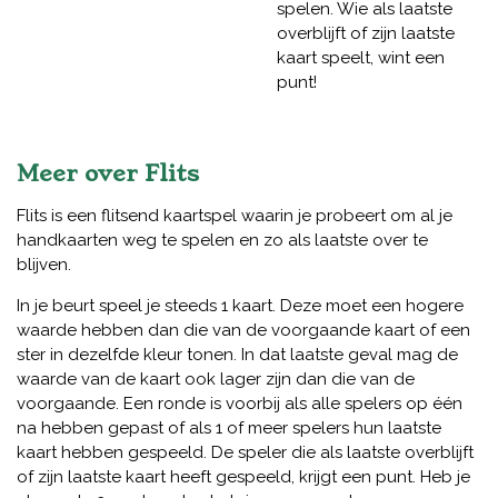
spelen. Wie als laatste
overblijft of zijn laatste
kaart speelt, wint een
punt!
Meer over Flits
Flits is een flitsend kaartspel waarin je probeert om al je
handkaarten weg te spelen en zo als laatste over te
blijven.
In je beurt speel je steeds 1 kaart. Deze moet een hogere
waarde hebben dan die van de voorgaande kaart of een
ster in dezelfde kleur tonen. In dat laatste geval mag de
waarde van de kaart ook lager zijn dan die van de
voorgaande. Een ronde is voorbij als alle spelers op één
na hebben gepast of als 1 of meer spelers hun laatste
kaart hebben gespeeld. De speler die als laatste overblijft
of zijn laatste kaart heeft gespeeld, krijgt een punt. Heb je