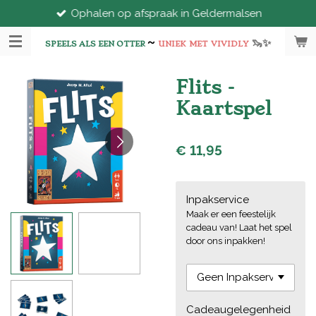
Ophalen op afspraak in Geldermalsen
Ga
direct
~
🦦
✨
naar
SPEELS ALS EEN OTTER
UNIEK
MET
VIVIDLY
de
hoofdinhoud
Flits -
Kaartspel
€ 11,95
Inpakservice
Maak er een feestelijk
cadeau van! Laat het spel
door ons inpakken!
Cadeaugelegenheid