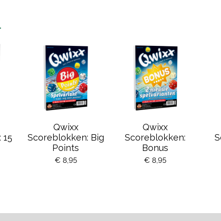
n
Qwixx
Qwixx
 15
Scoreblokken: Big
Scoreblokken:
S
Points
Bonus
€ 8,95
€ 8,95