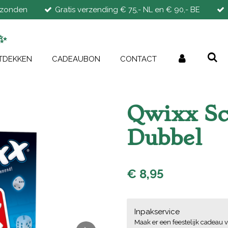
rzonden
Gratis verzending € 75,- NL en € 90,- BE
✨
TDEKKEN
CADEAUBON
CONTACT
Qwixx Sc
Dubbel
€ 8,95
Inpakservice
Maak er een feestelijk cadeau v