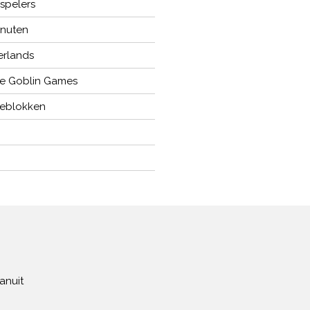
 spelers
inuten
rlands
e Goblin Games
eblokken
anuit