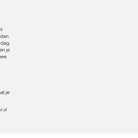
!
 dan
 dag.
en je
mee.
al je
l of