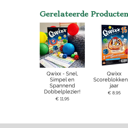
Gerelateerde Producte
Qwixx - Snel,
Qwixx
Simpel en
Scoreblokken:
Spannend
jaar
Dobbelplezier!
€ 8,95
€ 11,95