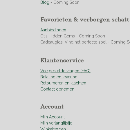
9
Blog
- Coming Soon
5
0
Favorieten & verborgen schat
7
0
Aanbiedingen
4
Otis Hidden Gems - Coming Soon
2
Cadeaugids: Vind het perfecte spel - Coming 
2
5
3
Klantenservice
5
2
Veelgestelde vragen (FAQ)
1
Betaling en levering
s
Retourneren en klachten
t
Contact opnemen
e
r
r
Account
e
n
Mijn Account
Mijn verlanglijstje
Winkelwagen