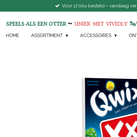
Voor 17:00u besteld = vandaag ve
Ga
direct
naar
~
🦦
SPEELS ALS EEN OTTER
UNIEK
MET
VIVIDLY
de
hoofdinhoud
HOME
ASSORTIMENT
ACCESSOIRES
ON