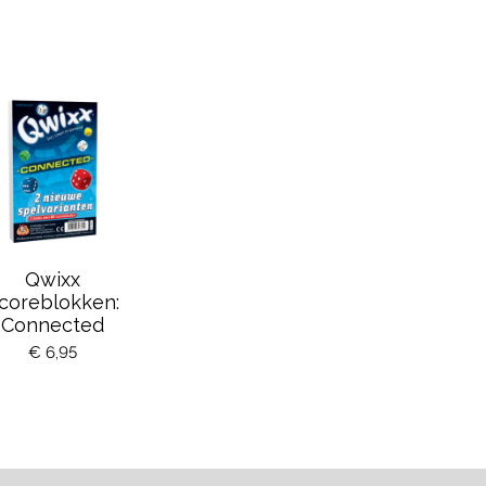
Qwixx
coreblokken:
Connected
€ 6,95