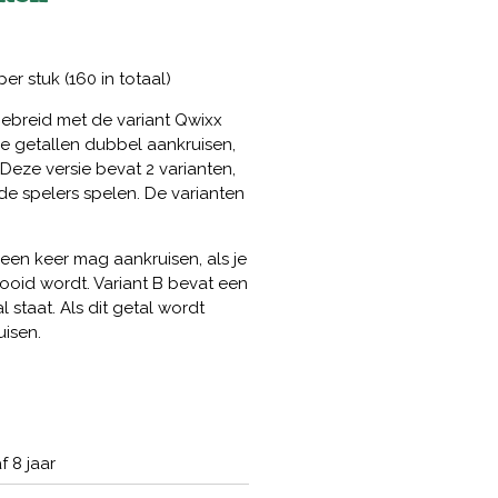
r stuk (160 in totaal)
ebreid met de variant Qwixx
e getallen dubbel aankruisen,
eze versie bevat 2 varianten,
 de spelers spelen. De varianten
 een keer mag aankruisen, als je
ooid wordt. Variant B bevat een
 staat. Als dit getal wordt
uisen.
f 8 jaar