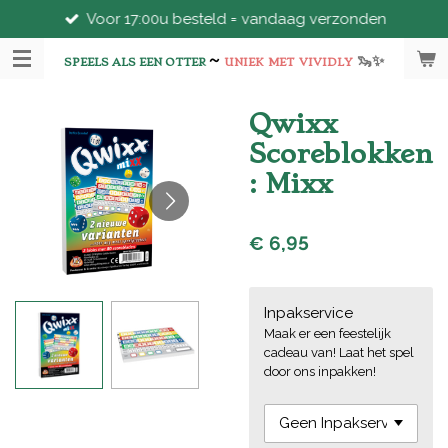
Voor 17:00u besteld = vandaag verzonden
Ga
direct
~
🦦
✨
naar
SPEELS ALS EEN OTTER
UNIEK
MET
VIVIDLY
de
hoofdinhoud
Qwixx
Scoreblokken
: Mixx
€ 6,95
Inpakservice
Maak er een feestelijk
cadeau van! Laat het spel
door ons inpakken!