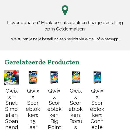
Liever ophalen? Maak een afspraak en haal je bestelling
op in Geldermalsen.
We sturen je na je bestelling een bericht via e-mail of WhatsApp.
Gerelateerde Producten
Qwix
Qwix
Qwix
Qwix
Qwix
x -
x
x
x
x
Snel,
Scor
Scor
Scor
Scor
Simp
eblok
eblok
eblok
eblok
el en
ken:
ken:
ken:
ken:
Span
15
Big
Bonu
Conn
nend
jaar
Point
s
ecte