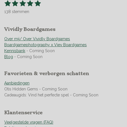
1
2
3
4
5
S
R
t
s
s
s
s
s
a
e
138 stemmen
t
t
t
t
t
t
m
m
i
e
e
e
e
e
e
n
r
Vividly Boardgames
r
r
r
r
n
g
r
r
r
r
:
Over mij/ Over Vividly Boardgames
e
e
e
e
4
Boardgamephotography x Viev Boardgames
n
n
n
n
.
Kennisbank
- Coming Soon
9
Blog
- Coming Soon
4
9
Favorieten & verborgen schatten
2
7
Aanbiedingen
5
Otis Hidden Gems - Coming Soon
3
Cadeaugids: Vind het perfecte spel - Coming Soon
6
2
3
Klantenservice
1
8
Veelgestelde vragen (FAQ)