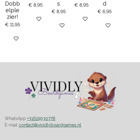
Dobb
s
d
€ 8,95
€ 8,95
elple
€ 8,95
€ 6,95
zier!
Bekijk details
Bekijk details
€ 11,95
Bekijk details
Bekijk details
Bekijk details
WhatsApp
+31619930778
E-mail
contact@vividlyboardgames.nl