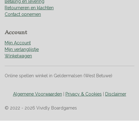
8
Betaling en levering
s
Retourneren en klachten
t
Contact opnemen
e
r
Account
r
e
Mijn Account
n
Mijn verlanglijstje
Winkelwagen
Online spellen winkel in Geldermalsen (West Betuwe)
Algemene Voorwaarden
|
Privacy & Cookies
|
Disclaimer
© 2022 - 2026 Vividly Boardgames