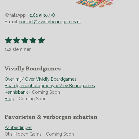
WhatsApp
+31619930778
E-mail
contact@vividlyboardgames.nl
1
2
3
4
5
S
R
t
s
s
s
s
s
a
e
142 stemmen
t
t
t
t
t
t
m
m
i
e
e
e
e
e
e
n
r
Vividly Boardgames
r
r
r
r
n
g
r
r
r
r
:
Over mij/ Over Vividly Boardgames
e
e
e
e
4
Boardgamephotography x Viev Boardgames
n
n
n
n
.
Kennisbank
- Coming Soon
9
Blog
- Coming Soon
5
0
Favorieten & verborgen schatten
7
0
Aanbiedingen
4
Otis Hidden Gems - Coming Soon
2