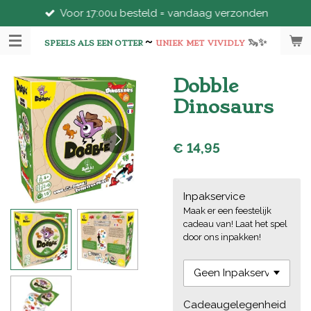
Voor 17:00u besteld = vandaag verzonden
Ga
direct
~
🦦
✨
naar
SPEELS ALS EEN OTTER
UNIEK
MET
VIVIDLY
de
hoofdinhoud
Dobble
Dinosaurs
€ 14,95
Inpakservice
Maak er een feestelijk
cadeau van! Laat het spel
door ons inpakken!
Cadeaugelegenheid