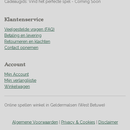
Cadeaugids: Vind het perfecte spel - Coming Soon
2
5
3
Klantenservice
5
2
Veelgestelde vragen (FAQ)
1
Betaling en levering
s
Retourneren en klachten
t
Contact opnemen
e
r
Account
r
e
Mijn Account
n
Mijn verlanglijstje
Winkelwagen
Online spellen winkel in Geldermalsen (West Betuwe)
Algemene Voorwaarden
|
Privacy & Cookies
|
Disclaimer