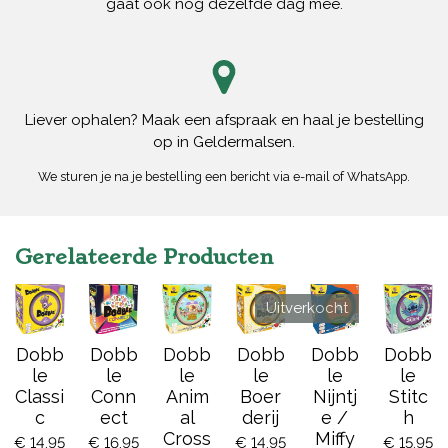
gaat ook nog dezelfde dag mee.
Liever ophalen? Maak een afspraak en haal je bestelling
op in Geldermalsen.
We sturen je na je bestelling een bericht via e-mail of WhatsApp.
Gerelateerde Producten
Uitverkocht
Dobb
Dobb
Dobb
Dobb
Dobb
Dobb
le
le
le
le
le
le
Classi
Conn
Anim
Boer
Nijntj
Stitc
c
ect
al
derij
e /
h
Cross
Miffy
€ 14,95
€ 16,95
€ 14,95
€ 15,95