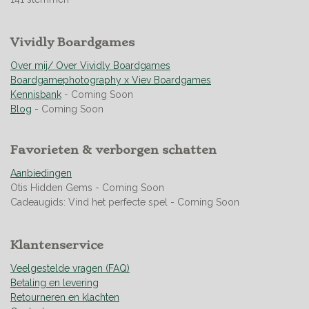
t
t
t
t
t
t
m
m
i
e
e
e
e
e
e
n
r
Vividly Boardgames
r
r
r
r
n
g
r
r
r
r
:
Over mij/ Over Vividly Boardgames
e
e
e
e
4
Boardgamephotography x Viev Boardgames
n
n
n
n
.
Kennisbank
- Coming Soon
9
Blog
- Coming Soon
5
0
Favorieten & verborgen schatten
3
5
Aanbiedingen
4
Otis Hidden Gems - Coming Soon
6
Cadeaugids: Vind het perfecte spel - Coming Soon
0
9
9
Klantenservice
2
9
Veelgestelde vragen (FAQ)
1
Betaling en levering
s
Retourneren en klachten