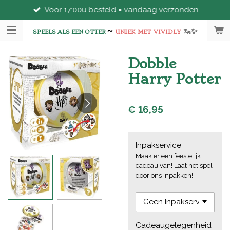
Voor 17:00u besteld = vandaag verzonden
Ga
direct
~
🦦
✨
naar
SPEELS ALS EEN OTTER
UNIEK
MET
VIVIDLY
de
hoofdinhoud
Dobble
Harry Potter
€ 16,95
Inpakservice
Maak er een feestelijk
cadeau van! Laat het spel
door ons inpakken!
Cadeaugelegenheid