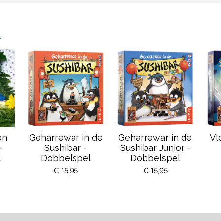
n
en
Geharrewar in de
Geharrewar in de
Vl
-
Sushibar -
Sushibar Junior -
l
Dobbelspel
Dobbelspel
€ 15,95
€ 15,95