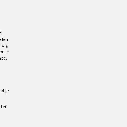
!
 dan
 dag.
en je
mee.
al je
l of