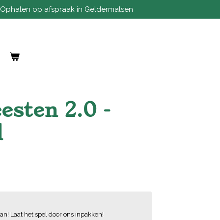
Ophalen op afspraak in Geldermalsen
esten 2.0 -
l
an! Laat het spel door ons inpakken!