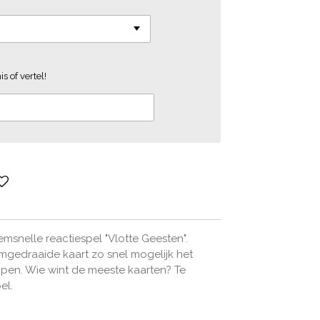
s of vertel!
emsnelle reactiespel "Vlotte Geesten".
mgedraaide kaart zo snel mogelijk het
ijpen. Wie wint de meeste kaarten? Te
el.