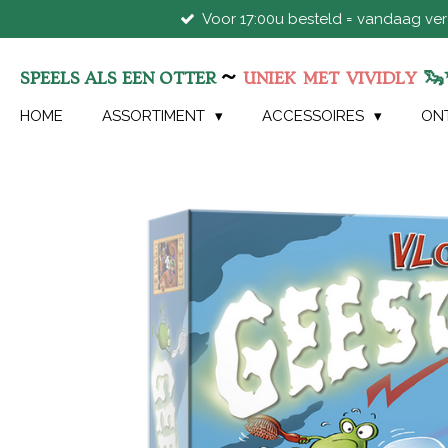
Voor 17:00u besteld = vandaag ve
Ga
direct
naar
~
🦦
SPEELS ALS EEN OTTER
UNIEK
MET
VIVIDLY
de
hoofdinhoud
HOME
ASSORTIMENT
ACCESSOIRES
ON