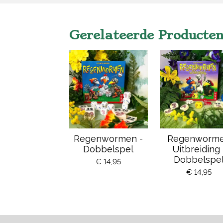
Gerelateerde Producte
Regenwormen -
Regenworm
Dobbelspel
Uitbreiding 
Dobbelspe
€ 14,95
€ 14,95