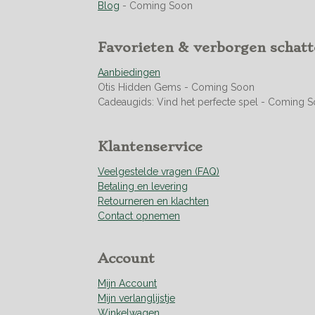
9
Blog
- Coming Soon
4
9
Favorieten & verborgen schat
2
7
Aanbiedingen
5
Otis Hidden Gems - Coming Soon
3
Cadeaugids: Vind het perfecte spel - Coming 
6
2
3
Klantenservice
1
8
Veelgestelde vragen (FAQ)
8
Betaling en levering
s
Retourneren en klachten
t
Contact opnemen
e
r
r
Account
e
n
Mijn Account
Mijn verlanglijstje
Winkelwagen