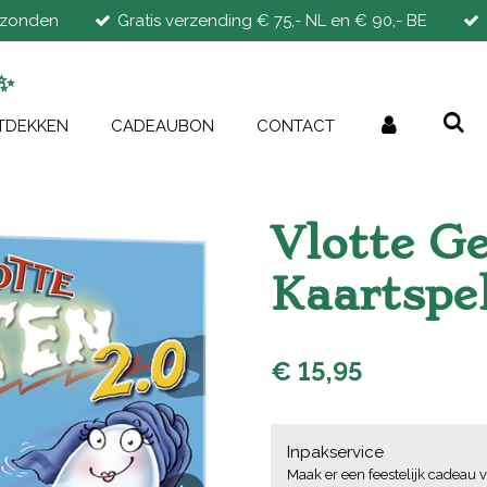
rzonden
Gratis verzending € 75,- NL en € 90,- BE
✨
TDEKKEN
CADEAUBON
CONTACT
Vlotte Ge
Kaartspe
€ 15,95
Inpakservice
Maak er een feestelijk cadeau v