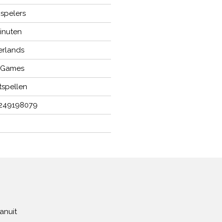
 spelers
inuten
rlands
 Games
tspellen
249198079
anuit