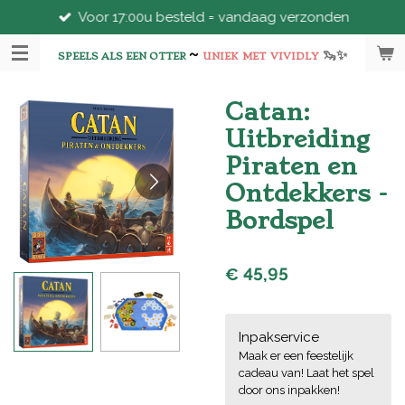
Voor 17:00u besteld = vandaag verzonden
Ga
direct
~
🦦
✨
naar
SPEELS ALS EEN OTTER
UNIEK
MET
VIVIDLY
de
hoofdinhoud
Catan:
Uitbreiding
Piraten en
Ontdekkers -
Bordspel
€ 45,95
Inpakservice
Maak er een feestelijk
cadeau van! Laat het spel
door ons inpakken!