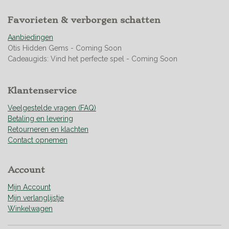
5
s
Favorieten & verborgen schatten
t
e
Aanbiedingen
r
Otis Hidden Gems - Coming Soon
r
Cadeaugids: Vind het perfecte spel - Coming Soon
e
n
Klantenservice
Veelgestelde vragen (FAQ)
Betaling en levering
Retourneren en klachten
Contact opnemen
Account
Mijn Account
Mijn verlanglijstje
Winkelwagen