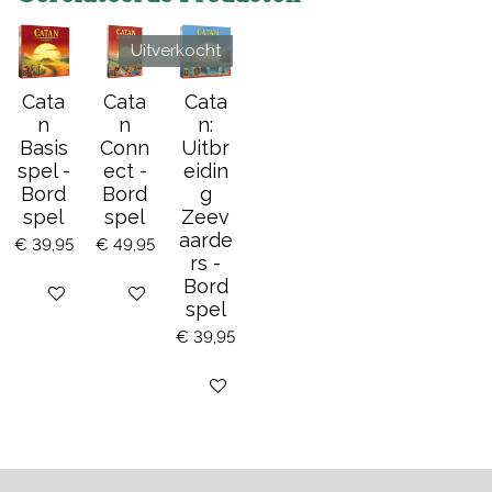
Uitverkocht
Cata
Cata
Cata
n
n
n:
Basis
Conn
Uitbr
spel -
ect -
eidin
Bord
Bord
g
spel
spel
Zeev
aarde
€ 39,95
€ 49,95
rs -
Bord
Bekijk details
Bekijk details
spel
€ 39,95
Houd mij op de hoogte