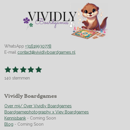
WhatsApp
+31619930778
E-mail
contact@vividlyboardgames.nl
1
2
3
4
5
S
R
t
s
s
s
s
s
a
e
140 stemmen
t
t
t
t
t
t
m
m
i
e
e
e
e
e
e
n
r
Vividly Boardgames
r
r
r
r
n
g
r
r
r
r
:
Over mij/ Over Vividly Boardgames
e
e
e
e
4
Boardgamephotography x Viev Boardgames
n
n
n
n
.
Kennisbank
- Coming Soon
9
Blog
- Coming Soon