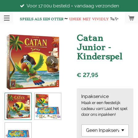
Voor 17:00u besteld = vandaag verzonden
Ga
direct
~
🦦
✨
naar
SPEELS ALS EEN OTTER
UNIEK
MET
VIVIDLY
de
hoofdinhoud
Catan
Junior -
Kinderspel
€ 27,95
Inpakservice
Maak er een feestelijk
cadeau van! Laat het spel
door ons inpakken!