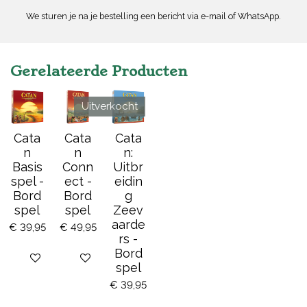
We sturen je na je bestelling een bericht via e-mail of WhatsApp.
Gerelateerde Producten
Uitverkocht
Cata
Cata
Cata
n
n
n:
Basis
Conn
Uitbr
spel -
ect -
eidin
Bord
Bord
g
spel
spel
Zeev
aarde
€ 39,95
€ 49,95
rs -
Bord
Bekijk details
Bekijk details
spel
€ 39,95