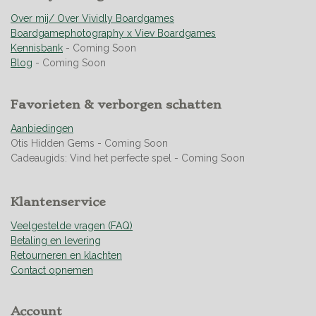
g
r
r
r
r
:
Over mij/ Over Vividly Boardgames
e
e
e
e
4
Boardgamephotography x Viev Boardgames
n
n
n
n
.
Kennisbank
- Coming Soon
9
Blog
- Coming Soon
5
0
Favorieten & verborgen schatten
3
5
Aanbiedingen
4
Otis Hidden Gems - Coming Soon
6
Cadeaugids: Vind het perfecte spel - Coming Soon
0
9
9
Klantenservice
2
9
Veelgestelde vragen (FAQ)
1
Betaling en levering
s
Retourneren en klachten
t
Contact opnemen
e
r
Account
r