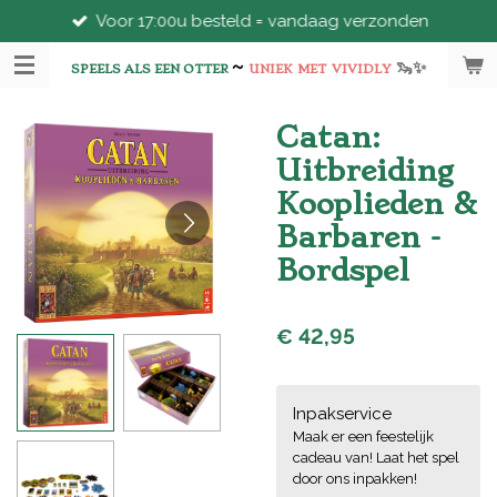
Voor 17:00u besteld = vandaag verzonden
Ga
direct
~
🦦
✨
naar
SPEELS ALS EEN OTTER
UNIEK
MET
VIVIDLY
de
hoofdinhoud
Catan:
Uitbreiding
Kooplieden &
Barbaren -
Bordspel
€ 42,95
Inpakservice
Maak er een feestelijk
cadeau van! Laat het spel
door ons inpakken!