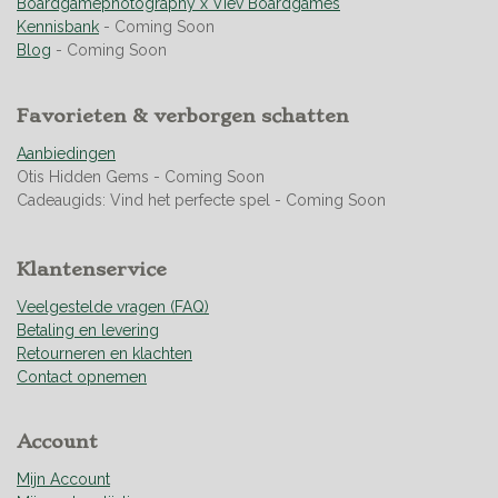
e
e
e
e
4
Boardgamephotography x Viev Boardgames
n
n
n
n
.
Kennisbank
- Coming Soon
9
Blog
- Coming Soon
5
0
Favorieten & verborgen schatten
7
0
Aanbiedingen
4
Otis Hidden Gems - Coming Soon
2
Cadeaugids: Vind het perfecte spel - Coming Soon
2
5
3
Klantenservice
5
2
Veelgestelde vragen (FAQ)
1
Betaling en levering
s
Retourneren en klachten
t
Contact opnemen
e
r
Account
r
e
Mijn Account
n