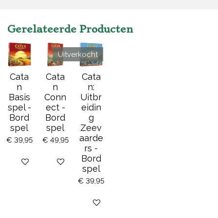
Gerelateerde Producten
Uitverkocht
Cata
Cata
Cata
n
n
n:
Basis
Conn
Uitbr
spel -
ect -
eidin
Bord
Bord
g
spel
spel
Zeev
aarde
€ 39,95
€ 49,95
rs -
Bord
Bekijk details
Bekijk details
spel
€ 39,95
Houd mij op de hoogte