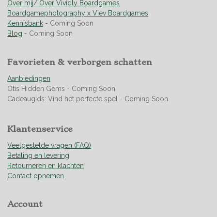
r
r
r
r
:
Over mij/ Over Vividly Boardgames
e
e
e
e
4
Boardgamephotography x Viev Boardgames
n
n
n
n
.
Kennisbank
- Coming Soon
9
Blog
- Coming Soon
5
0
Favorieten & verborgen schatten
7
0
Aanbiedingen
4
Otis Hidden Gems - Coming Soon
2
Cadeaugids: Vind het perfecte spel - Coming Soon
2
5
3
Klantenservice
5
2
Veelgestelde vragen (FAQ)
1
Betaling en levering
s
Retourneren en klachten
t
Contact opnemen
e
r
Account
r
e