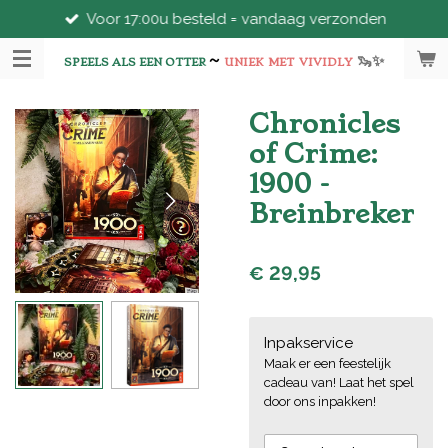
Voor 17:00u besteld = vandaag verzonden
Ga
direct
~
🦦
✨
naar
SPEELS ALS EEN OTTER
UNIEK
MET
VIVIDLY
de
hoofdinhoud
Chronicles
of Crime:
1900 -
Breinbreker
€ 29,95
Inpakservice
Maak er een feestelijk
cadeau van! Laat het spel
door ons inpakken!