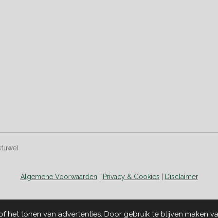
etuwe)
Algemene Voorwaarden
|
Privacy & Cookies
|
Disclaimer
 het tonen van advertenties. Door gebruik te blijven maken va