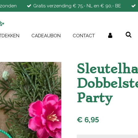
rzonden
Gratis verzending € 75,- NL en € 90,- BE
✨
TDEKKEN
CADEAUBON
CONTACT
Sleutelh
Dobbelst
Party
€ 6,95