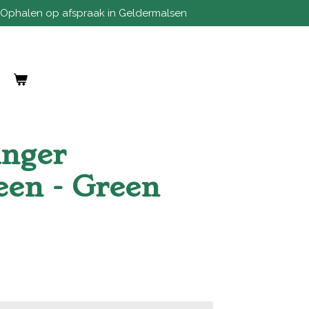
Ophalen op afspraak in Geldermalsen
anger
een - Green