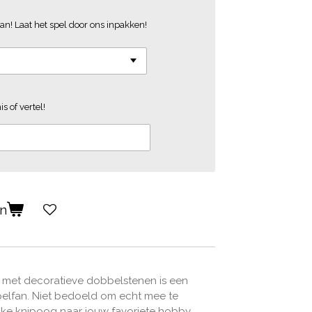
an! Laat het spel door ons inpakken!
s of vertel!
en
 met decoratieve dobbelstenen is een
elfan. Niet bedoeld om echt mee te
ke knipoog naar jouw favoriete hobby.