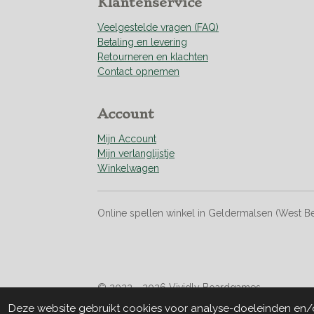
Klantenservice
1
8
Veelgestelde vragen (FAQ)
8
Betaling en levering
s
Retourneren en klachten
t
Contact opnemen
e
r
r
Account
e
n
Mijn Account
Mijn verlanglijstje
Winkelwagen
Online spellen winkel in Geldermalsen (West B
© 2022 - 2026 Vividly Boardgames
Deze website gebruikt cookies voor analyse-doeleinden en/of