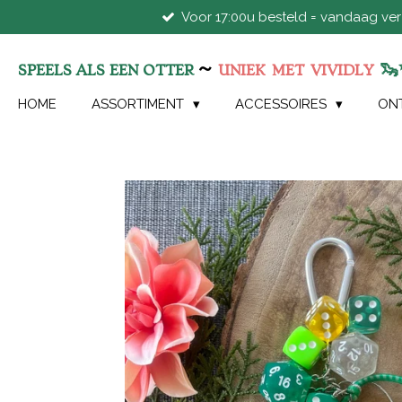
Voor 17:00u besteld = vandaag ve
Ga
direct
naar
~
🦦
SPEELS ALS EEN OTTER
UNIEK
MET
VIVIDLY
de
hoofdinhoud
HOME
ASSORTIMENT
ACCESSOIRES
ON