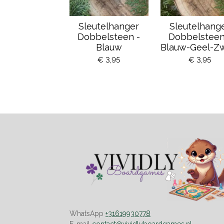
Sleutelhanger
Sleutelhang
Dobbelsteen -
Dobbelsteen
Blauw
Blauw-Geel-Z
€ 3,95
€ 3,95
WhatsApp
+31619930778
E-mail
contact@vividlyboardgames.nl