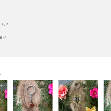
al je
l of
n
cht