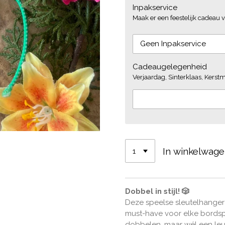
Inpakservice
Maak er een feestelijk cadeau v
Cadeaugelegenheid
Verjaardag, Sinterklaas, Kerstmi
In winkelwag
Dobbel in stijl! 🎲
Deze speelse sleutelhanger
must-have voor elke bordsp
dobbelen, maar wél een leu