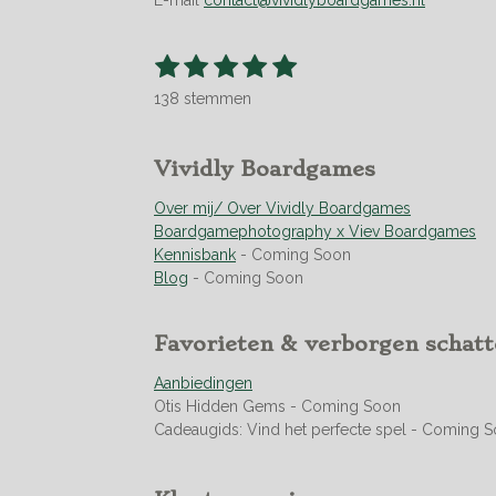
1
2
3
4
5
S
R
t
s
s
s
s
s
a
e
138 stemmen
t
t
t
t
t
t
m
m
i
e
e
e
e
e
e
n
r
r
r
r
r
Vividly Boardgames
n
g
r
r
r
r
:
Over mij/ Over Vividly Boardgames
e
e
e
e
4
Boardgamephotography x Viev Boardgames
n
n
n
n
.
Kennisbank
- Coming Soon
9
Blog
- Coming Soon
4
9
Favorieten & verborgen schat
2
7
Aanbiedingen
5
Otis Hidden Gems - Coming Soon
3
Cadeaugids: Vind het perfecte spel - Coming 
6
2
3