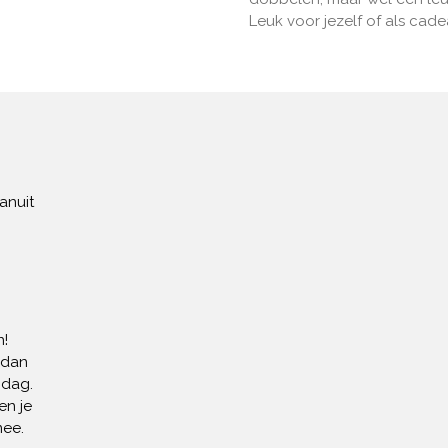
Leuk voor jezelf of als cade
anuit
!
 dan
 dag.
en je
mee.