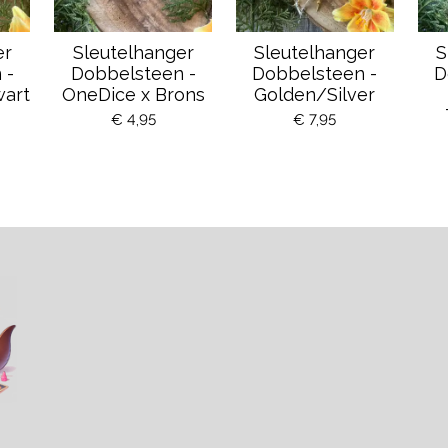
er
Sleutelhanger
Sleutelhanger
S
 -
Dobbelsteen -
Dobbelsteen -
D
wart
OneDice x Brons
Golden/Silver
€ 4,95
€ 7,95