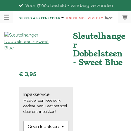
Voor 17:00u besteld = vandaag verzonden
Ga
direct
~
🦦
✨
naar
SPEELS ALS EEN OTTER
UNIEK
MET
VIVIDLY
de
hoofdinhoud
Sleutelhange
r
Dobbelsteen
- Sweet Blue
€ 3,95
Inpakservice
Maak er een feestelijk
cadeau van! Laat het spel
door ons inpakken!