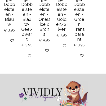
Dobb
Dobb
Dobb
Dobb
Dobb
elste
elste
elste
elste
elste
en -
en -
en -
en -
en -
Blau
Blau
OneD
Gold
Groe
w
w-
ice x
en/Si
n
Geel-
Bron
lver
Trans
€ 3,95
Zwar
s
para
€ 7,95
t
nt
€ 4,95
Bekijk details
€ 3,95
€ 3,95
Bekijk details
Bekijk details
Houd mij op de hoogte
Bekijk details