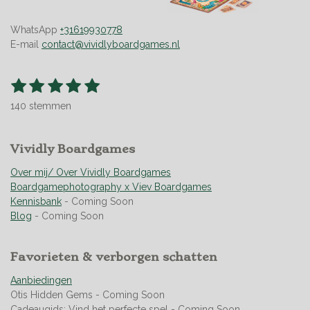
WhatsApp
+31619930778
E-mail
contact@vividlyboardgames.nl
1
2
3
4
5
S
R
t
s
s
s
s
s
a
e
140 stemmen
t
t
t
t
t
t
m
m
i
e
e
e
e
e
e
n
r
Vividly Boardgames
r
r
r
r
n
g
r
r
r
r
:
Over mij/ Over Vividly Boardgames
e
e
e
e
4
Boardgamephotography x Viev Boardgames
n
n
n
n
.
Kennisbank
- Coming Soon
9
Blog
- Coming Soon
5
s
Favorieten & verborgen schatten
t
e
Aanbiedingen
r
Otis Hidden Gems - Coming Soon
r
Cadeaugids: Vind het perfecte spel - Coming Soon