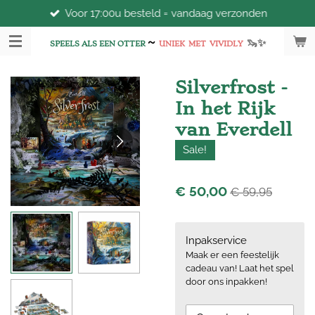
Voor 17:00u besteld = vandaag verzonden
Ga
direct
~
🦦
✨
naar
SPEELS ALS EEN OTTER
UNIEK
MET
VIVIDLY
de
hoofdinhoud
Silverfrost -
In het Rijk
van Everdell
Sale!
€ 50,00
€ 59,95
Inpakservice
Maak er een feestelijk
cadeau van! Laat het spel
door ons inpakken!