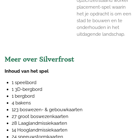
opzichzelfstaand worker
placement-spel waarin
het je opdracht is om een
stad te bouwen en te
onderhouden in het
uitdagende landschap.
Meer over Silverfrost
Inhoud van het spel
1 speelbord
1 3D-bergbord
1 bergbord
4 bakens
123 boswezen- & gebouwkaarten
27 groot boswezenkaarten
28 Laaglandmissiekaarten
14 Hooglandmissiekaarten
24 sneeuwstormkaarten