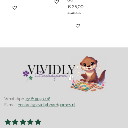
Bekijk details
€ 35,00
Bekijk details
€ 46,95
Bekijk details
WhatsApp
+31619930778
E-mail
contact@vividlyboardgames.nl
1
2
3
4
5
S
R
t
a