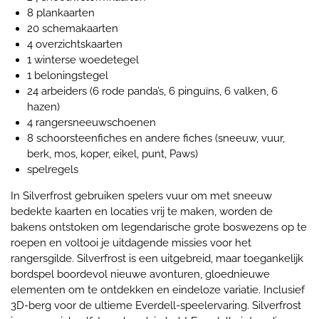
8 plankaarten
20 schemakaarten
4 overzichtskaarten
1 winterse woedetegel
1 beloningstegel
24 arbeiders (6 rode panda’s, 6 pinguïns, 6 valken, 6
hazen)
4 rangersneeuwschoenen
8 schoorsteenfiches en andere fiches (sneeuw, vuur,
berk, mos, koper, eikel, punt, Paws)
spelregels
In Silverfrost gebruiken spelers vuur om met sneeuw
bedekte kaarten en locaties vrij te maken, worden de
bakens ontstoken om legendarische grote boswezens op te
roepen en voltooi je uitdagende missies voor het
rangersgilde. Silverfrost is een uitgebreid, maar toegankelijk
bordspel boordevol nieuwe avonturen, gloednieuwe
elementen om te ontdekken en eindeloze variatie. Inclusief
3D-berg voor de ultieme Everdell-speelervaring. Silverfrost