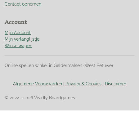
t
Contact opnemen
e
r
Account
r
e
Mijn Account
n
Mijn verlanglijstje
Winkelwagen
Online spellen winkel in Geldermalsen (West Betuwe)
Algemene Voorwaarden
|
Privacy & Cookies
|
Disclaimer
© 2022 - 2026 Vividly Boardgames