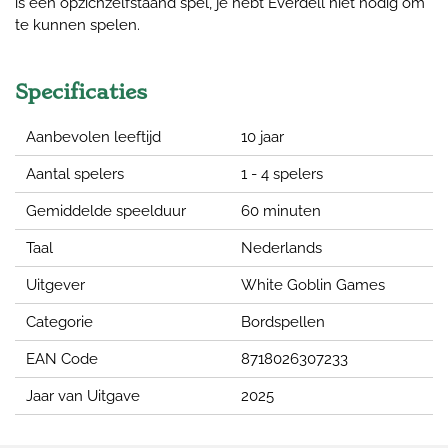
is een opzichzelfstaand spel, je hebt Everdell niet nodig om
te kunnen spelen.
Specificaties
Aanbevolen leeftijd
10 jaar
Aantal spelers
1 - 4 spelers
Gemiddelde speelduur
60 minuten
Taal
Nederlands
Uitgever
White Goblin Games
Categorie
Bordspellen
EAN Code
8718026307233
Jaar van Uitgave
2025