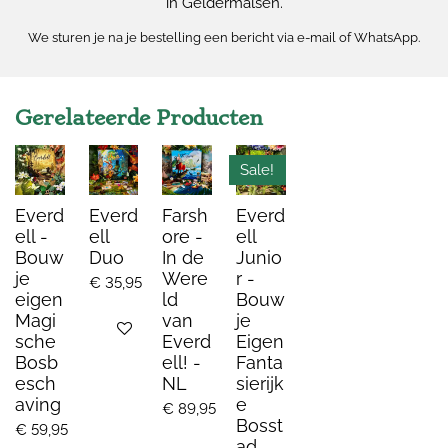
in Geldermalsen.
We sturen je na je bestelling een bericht via e-mail of WhatsApp.
Gerelateerde Producten
Sale!
Everd
Everd
Farsh
Everd
ell -
ell
ore -
ell
Bouw
Duo
In de
Junio
je
Were
r -
€ 35,95
eigen
ld
Bouw
Magi
van
je
Bekijk details
sche
Everd
Eigen
Bosb
ell! -
Fanta
esch
NL
sierijk
aving
e
€ 89,95
Bosst
€ 59,95
ad