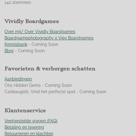
s
s
s
s
s
e
142 stemmen
t
t
t
t
t
t
m
m
i
e
e
e
e
e
e
n
r
Vividly Boardgames
r
r
r
r
n
g
r
r
r
r
:
Over mij/ Over Vividly Boardgames
e
e
e
e
4
Boardgamephotography x Viev Boardgames
n
n
n
n
.
Kennisbank
- Coming Soon
9
Blog
- Coming Soon
5
0
Favorieten & verborgen schatten
7
0
Aanbiedingen
4
Otis Hidden Gems - Coming Soon
2
Cadeaugids: Vind het perfecte spel - Coming Soon
2
5
3
Klantenservice
5
2
Veelgestelde vragen (FAQ)
1
Betaling en levering
s
Retourneren en klachten