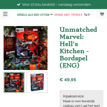
Voor 17:00u besteld = vandaag verzonden
Ga
direct
~
🦦
✨
naar
SPEELS ALS EEN OTTER
UNIEK
MET
VIVIDLY
de
hoofdinhoud
Unmatched
Marvel:
Hell's
Kitchen -
Bordspel
(ENG)
€ 49,95
Inpakservice
Maak er een feestelijk
cadeau van! Laat het spel