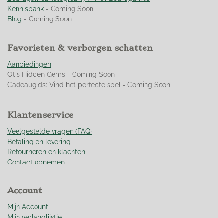
n
n
n
n
.
Kennisbank
- Coming Soon
9
Blog
- Coming Soon
5
0
Favorieten & verborgen schatten
3
5
Aanbiedingen
4
Otis Hidden Gems - Coming Soon
6
Cadeaugids: Vind het perfecte spel - Coming Soon
0
9
9
Klantenservice
2
9
Veelgestelde vragen (FAQ)
1
Betaling en levering
s
Retourneren en klachten
t
Contact opnemen
e
r
Account
r
e
Mijn Account
n
Mijn verlanglijstje