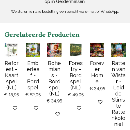
op in Geldermalsen.
We sturen je na je bestelling een bericht via e-mail of WhatsApp.
Gerelateerde Producten
Refor
Emb
Bohe
Fores
Forev
Ratte
est -
erlea
mian
try -
er
n van
Kaart
f -
s -
Bord
Hom
Wista
spel
Bord
Bord
spel
e
r -
(NL)
spel
spel
(NL)
Leid
€ 34,95
(NL)
de
€ 18,95
€ 52,95
€ 49,95
Slims
€ 34,95
Bekijk details
te
Bekijk details
Bekijk details
Bekijk details
Ratte
Bekijk details
nkolo
nie!