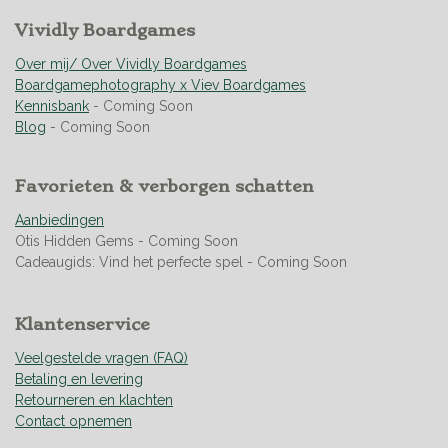
i
e
e
e
e
e
e
n
r
Vividly Boardgames
r
r
r
r
n
g
r
r
r
r
:
Over mij/ Over Vividly Boardgames
e
e
e
e
4
Boardgamephotography x Viev Boardgames
n
n
n
n
.
Kennisbank
- Coming Soon
9
Blog
- Coming Soon
5
0
Favorieten & verborgen schatten
3
5
Aanbiedingen
4
Otis Hidden Gems - Coming Soon
6
Cadeaugids: Vind het perfecte spel - Coming Soon
0
9
9
Klantenservice
2
9
Veelgestelde vragen (FAQ)
1
Betaling en levering
s
Retourneren en klachten
t
Contact opnemen
e