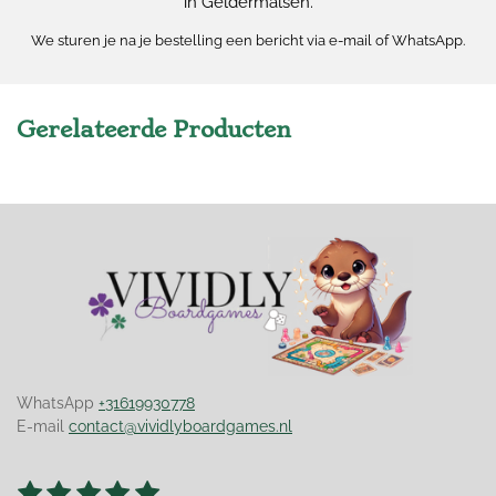
in Geldermalsen.
We sturen je na je bestelling een bericht via e-mail of WhatsApp.
Gerelateerde Producten
WhatsApp
+31619930778
E-mail
contact@vividlyboardgames.nl
1
2
3
4
5
S
R