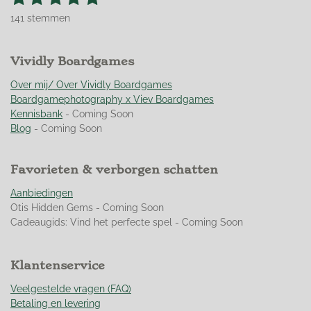
t
s
s
s
s
s
a
e
141 stemmen
t
t
t
t
t
t
m
m
i
e
e
e
e
e
e
n
r
Vividly Boardgames
r
r
r
r
n
g
r
r
r
r
:
Over mij/ Over Vividly Boardgames
e
e
e
e
4
Boardgamephotography x Viev Boardgames
n
n
n
n
.
Kennisbank
- Coming Soon
9
Blog
- Coming Soon
5
0
Favorieten & verborgen schatten
3
5
Aanbiedingen
4
Otis Hidden Gems - Coming Soon
6
Cadeaugids: Vind het perfecte spel - Coming Soon
0
9
9
Klantenservice
2
9
Veelgestelde vragen (FAQ)
1
Betaling en levering