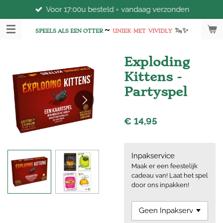
Voor 17:00u besteld = vandaag verzonden
Ga
direct
~
🦦
✨
naar
SPEELS ALS EEN OTTER
UNIEK
MET
VIVIDLY
de
hoofdinhoud
Exploding
Kittens -
Partyspel
€ 14,95
Inpakservice
Maak er een feestelijk
cadeau van! Laat het spel
door ons inpakken!