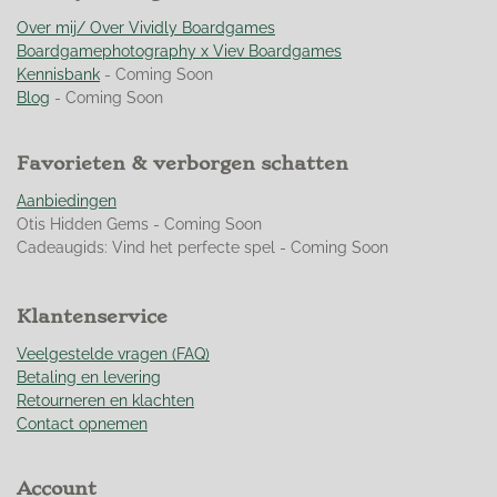
g
r
r
r
r
:
Over mij/ Over Vividly Boardgames
e
e
e
e
4
Boardgamephotography x Viev Boardgames
n
n
n
n
.
Kennisbank
- Coming Soon
9
Blog
- Coming Soon
5
0
Favorieten & verborgen schatten
3
5
Aanbiedingen
4
Otis Hidden Gems - Coming Soon
6
Cadeaugids: Vind het perfecte spel - Coming Soon
0
9
9
Klantenservice
2
9
Veelgestelde vragen (FAQ)
1
Betaling en levering
s
Retourneren en klachten
t
Contact opnemen
e
r
Account
r