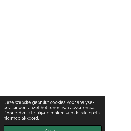
Deze website gebruikt cookies voor analyse-
doeleinden en/of het tonen van advertenties.
Door gebruik te blijven maken van de site gaat u
hiermee akkoord.
Akkoord