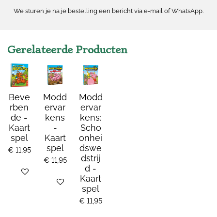
We sturen je na je bestelling een bericht via e-mail of WhatsApp.
Gerelateerde Producten
Beve
Modd
Modd
rben
ervar
ervar
de -
kens
kens:
Kaart
-
Scho
spel
Kaart
onhei
spel
dswe
€ 11,95
dstrij
€ 11,95
d -
Bekijk details
Kaart
Bekijk details
spel
€ 11,95