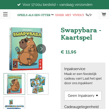
Voor 17:00u besteld = vandaag verzonden
Ga
direct
~
🦦
✨
naar
SPEELS ALS EEN OTTER
UNIEK
MET
VIVIDLY
de
hoofdinhoud
Swapybara -
Kaartspel
€ 11,95
Inpakservice
Maak er een feestelijk
cadeau van! Laat het spel
door ons inpakken!
Cadeaugelegenheid