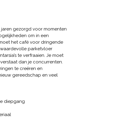
re jaren gezorgd voor momenten
mogelijkheden om in een
moet het café voor dringende
e waardevolle parketvloer
tarsia’s te verfraaien. Je moet
r verstaat dan je concurrenten.
ringen te creëren en
 nieuw gereedschap en veel
che diepgang
eriaal