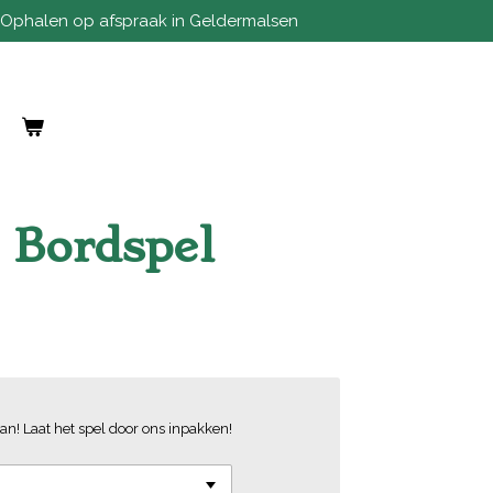
Ophalen op afspraak in Geldermalsen
- Bordspel
an! Laat het spel door ons inpakken!