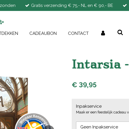
rzonden
Gratis verzending € 75,- NL en € 90,- BE
✨
TDEKKEN
CADEAUBON
CONTACT
Intarsia 
€ 39,95
Inpakservice
Maak er een feestelijk cadeau v