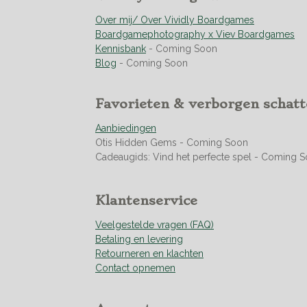
g
r
r
r
r
:
Over mij/ Over Vividly Boardgames
e
e
e
e
4
Boardgamephotography x Viev Boardgames
n
n
n
n
.
Kennisbank
- Coming Soon
9
Blog
- Coming Soon
5
0
Favorieten & verborgen schat
7
0
Aanbiedingen
4
Otis Hidden Gems - Coming Soon
2
Cadeaugids: Vind het perfecte spel - Coming 
2
5
3
Klantenservice
5
2
Veelgestelde vragen (FAQ)
1
Betaling en levering
s
Retourneren en klachten
t
Contact opnemen
e
r
r