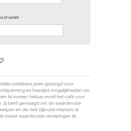
s of vertel!
iddels ontelbare jaren gezorgd voor
ontspanning en heerlijke mogelijkheden om
dem te komen. Helaas moet het café voor
n. Jij bent gevraagd om de waardevolle
rpen en die met stijlvolle intarsia’s te
 de meest waardevolle versieringen te