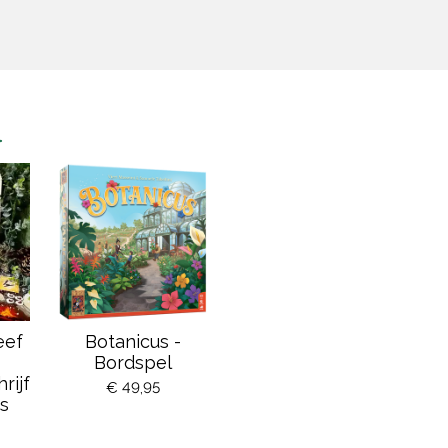
n
eef
Botanicus -
Bordspel
rijf
€ 49,95
s