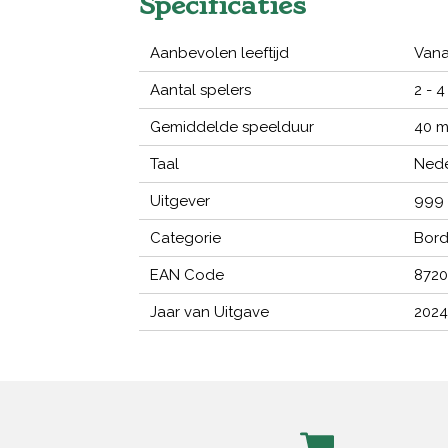
Specificaties
Aanbevolen leeftijd
Vana
Aantal spelers
2 - 4
Gemiddelde speelduur
40 m
Taal
Nede
Uitgever
999
Categorie
Bord
EAN Code
872
Jaar van Uitgave
2024