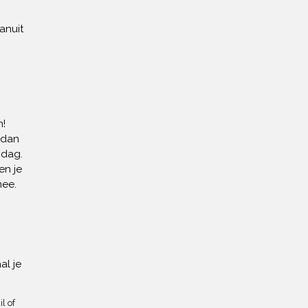
anuit
!
 dan
 dag.
en je
mee.
al je
l of