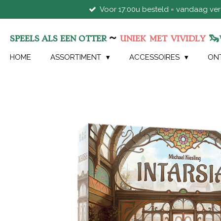
Voor 17:00u besteld = vandaag ve
Ga
direct
naar
~
🦦
SPEELS ALS EEN OTTER
UNIEK
MET
VIVIDLY
de
hoofdinhoud
HOME
ASSORTIMENT
ACCESSOIRES
ON