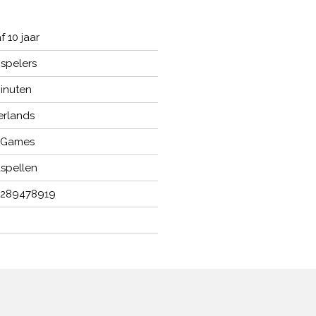
f 10 jaar
 spelers
inuten
rlands
 Games
spellen
0289478919