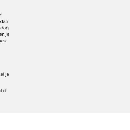
!
 dan
 dag.
en je
mee.
al je
l of