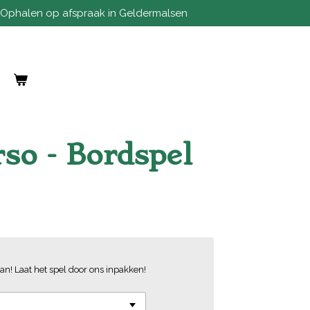
Ophalen op afspraak in Geldermalsen
so - Bordspel
an! Laat het spel door ons inpakken!