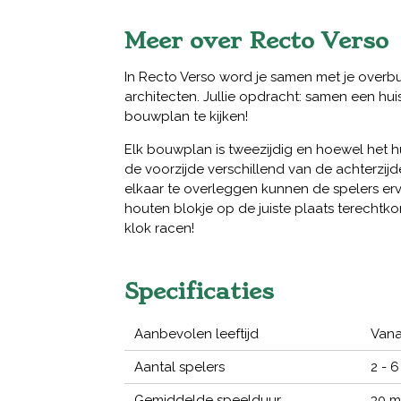
Meer over Recto Verso
In Recto Verso word je samen met je over
architecten. Jullie opdracht: samen een hu
bouwplan te kijken!
Elk bouwplan is tweezijdig en hoewel het hu
de voorzijde verschillend van de achterzij
elkaar te overleggen kunnen de spelers er
houten blokje op de juiste plaats terechtko
klok racen!
Specificaties
Aanbevolen leeftijd
Vana
Aantal spelers
2 - 6
Gemiddelde speelduur
30 m