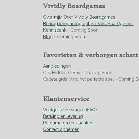
e
n
r
r
r
r
r
Vividly Boardgames
n
g
r
r
r
r
:
Over mij/ Over Vividly Boardgames
e
e
e
e
4
Boardgamephotography x Viev Boardgames
n
n
n
n
.
Kennisbank
- Coming Soon
9
Blog
- Coming Soon
5
0
Favorieten & verborgen schat
3
5
Aanbiedingen
4
Otis Hidden Gems - Coming Soon
6
Cadeaugids: Vind het perfecte spel - Coming 
0
9
9
Klantenservice
2
9
Veelgestelde vragen (FAQ)
1
Betaling en levering
s
Retourneren en klachten
t
Contact opnemen
e