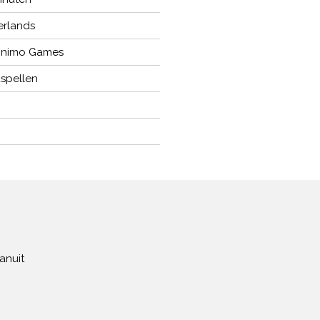
rlands
onimo Games
spellen
anuit