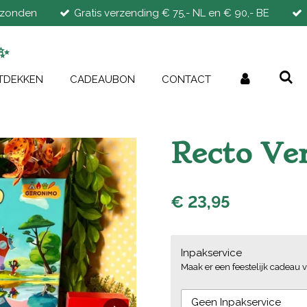
rzonden
Gratis verzending € 75,- NL en € 90,- BE
✨
TDEKKEN
CADEAUBON
CONTACT
Recto Ver
€ 23,95
Inpakservice
Maak er een feestelijk cadeau v