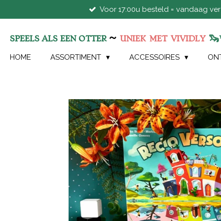
Voor 17:00u besteld = vandaag ve
Ga
direct
naar
~
🦦
SPEELS ALS EEN OTTER
UNIEK
MET
VIVIDLY
de
hoofdinhoud
HOME
ASSORTIMENT
ACCESSOIRES
ON