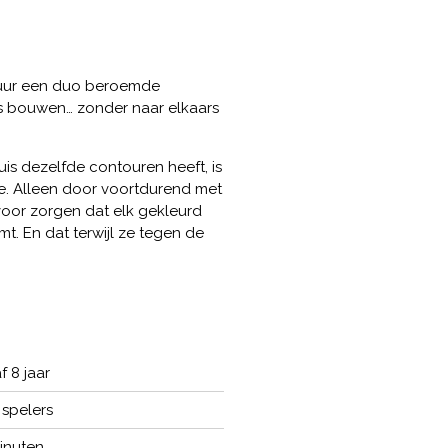
buur een duo beroemde
is bouwen… zonder naar elkaars
is dezelfde contouren heeft, is
de. Alleen door voortdurend met
voor zorgen dat elk gekleurd
mt. En dat terwijl ze tegen de
f 8 jaar
 spelers
inuten