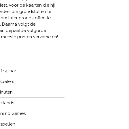
est, voor de kaarten die hij
orden om grondstoffen te
om later grondstoffen te
. Daarna volgt de
 een bepaalde volgorde
e meeste punten verzamelen!
f 14 jaar
 spelers
inuten
rlands
onimo Games
spellen