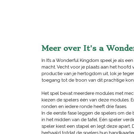
Meer over It's a Wond
In It’s a Wonderful Kingdom speel je als e
macht. Vecht voor je plaats aan het hoofd v
productie van je hertogdom uit, lok je tegen
toegang tot de troon van dit prachtige konin
Het spel bevat meerdere modules met mecha
kiezen de spelers één van deze modules. E
ronden en iedere ronde heeft drie fases.
In de eerste fase leggen de spelers om de 
in het midden van de tafel. Eén speler ver
speler kiest een stapel en legt deze apart.
herhaald totdat de spelers hun handkaarte