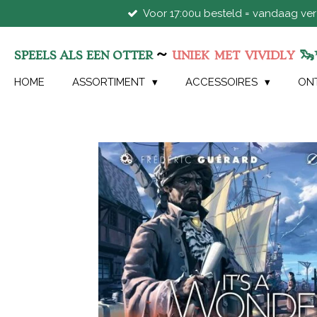
Voor 17:00u besteld = vandaag ve
Ga
direct
naar
~
🦦
SPEELS ALS EEN OTTER
UNIEK
MET
VIVIDLY
de
hoofdinhoud
HOME
ASSORTIMENT
ACCESSOIRES
ON