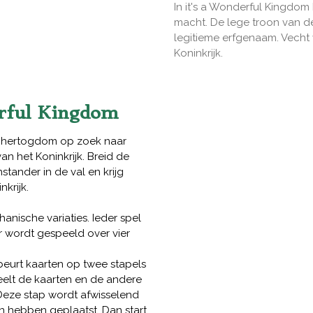
In it's a Wonderful Kingdo
macht. De lege troon van 
legitieme erfgenaam. Vecht 
Koninkrijk.
erful Kingdom
en hertogdom op zoek naar
an het Koninkrijk. Breid de
stander in de val en krijg
krijk.
nische variaties. Ieder spel
r wordt gespeeld over vier
beurt kaarten op twee stapels
deelt de kaarten en de andere
 Deze stap wordt afwisselend
n hebben geplaatst. Dan start