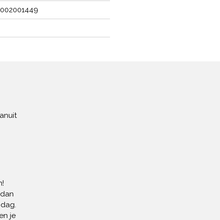
002001449
anuit
!
 dan
 dag.
en je