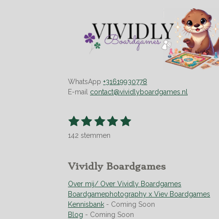
WhatsApp
+31619930778
E-mail
contact@vividlyboardgames.nl
1
2
3
4
5
S
R
t
s
s
s
s
s
a
e
142 stemmen
t
t
t
t
t
t
m
m
i
e
e
e
e
e
e
n
r
r
r
r
r
Vividly Boardgames
n
g
r
r
r
r
:
Over mij/ Over Vividly Boardgames
e
e
e
e
4
Boardgamephotography x Viev Boardgames
n
n
n
n
.
Kennisbank
- Coming Soon
9
Blog
- Coming Soon