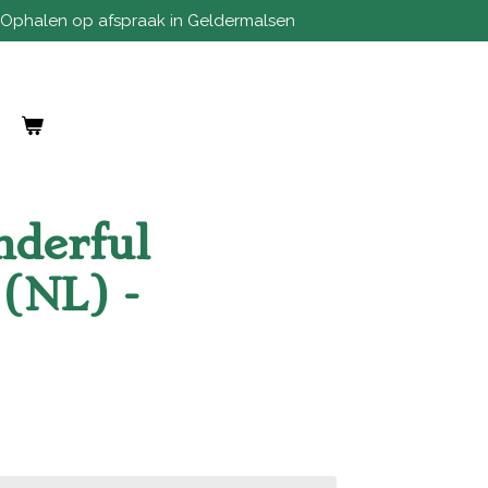
Ophalen op afspraak in Geldermalsen
nderful
(NL) -