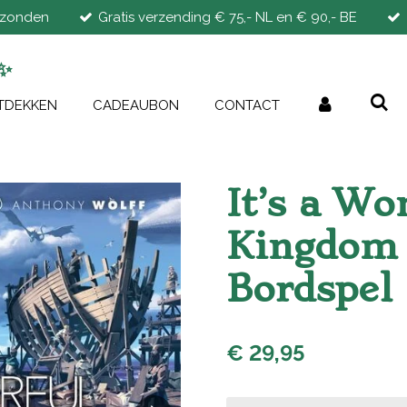
rzonden
Gratis verzending € 75,- NL en € 90,- BE
✨
TDEKKEN
CADEAUBON
CONTACT
It’s a Wo
Kingdom 
Bordspel
€ 29,95