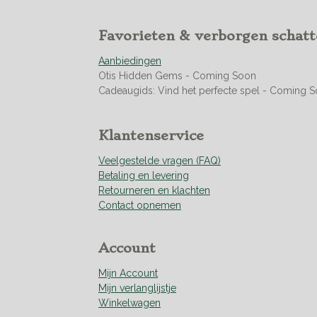
5
0
Favorieten & verborgen schat
7
0
Aanbiedingen
4
Otis Hidden Gems - Coming Soon
2
Cadeaugids: Vind het perfecte spel - Coming 
2
5
3
Klantenservice
5
2
Veelgestelde vragen (FAQ)
1
Betaling en levering
s
Retourneren en klachten
t
Contact opnemen
e
r
r
Account
e
n
Mijn Account
Mijn verlanglijstje
Winkelwagen