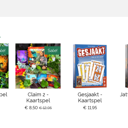
n
le!
Sale!
pel
Claim 2 -
Gesjaakt -
Jat
Kaartspel
Kaartspel
€ 8,50
€ 11,95
€ 12,95