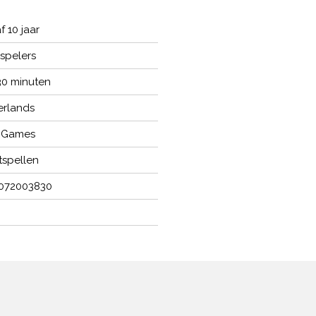
f 10 jaar
 spelers
 30 minuten
rlands
 Games
tspellen
072003830