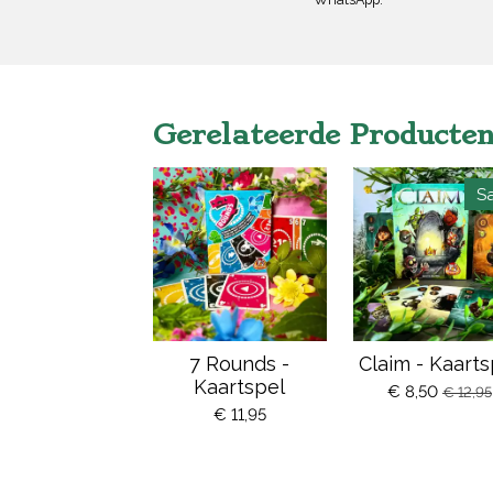
Gerelateerde Producte
Sa
7 Rounds -
Claim - Kaarts
Kaartspel
€ 8,50
€ 12,95
€ 11,95