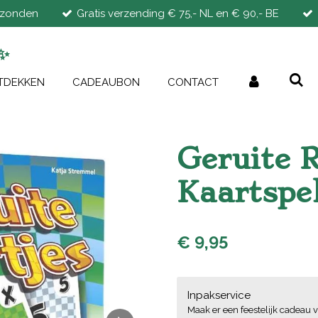
rzonden
Gratis verzending € 75,- NL en € 90,- BE
✨
TDEKKEN
CADEAUBON
CONTACT
Geruite Ri
Kaartspe
€ 9,95
Inpakservice
Maak er een feestelijk cadeau v