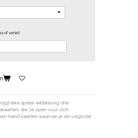
s of vertel!
en
ijgt elke speler willekeurig drie
ekaarten, die ze open voor zich
e een hand kaarten waarvan je de volgorde