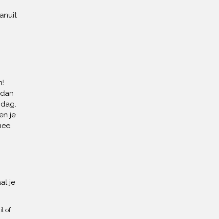
anuit
!
 dan
 dag.
en je
mee.
al je
l of