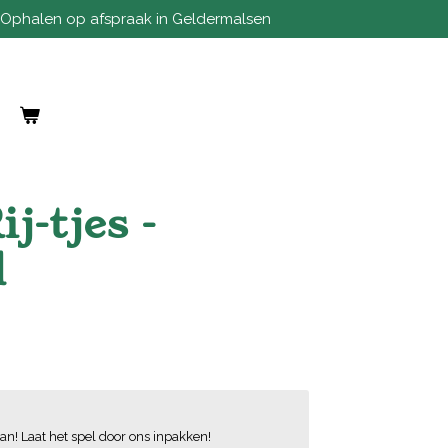
Ophalen op afspraak in Geldermalsen
j-tjes -
l
an! Laat het spel door ons inpakken!