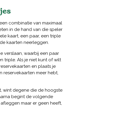
jes
 een combinatie van maximaal
eten in de hand van die speler
le kaart, een paar, een triple
nde kaarten neerleggen.
e verslaan, waarbij een paar
riple. Als je niet kunt of wilt
reservekaarten en plaats je
een reservekaarten meer hebt,
t, wint degene die de hoogste
aarna begint de volgende
 afleggen maar er geen heeft,
.