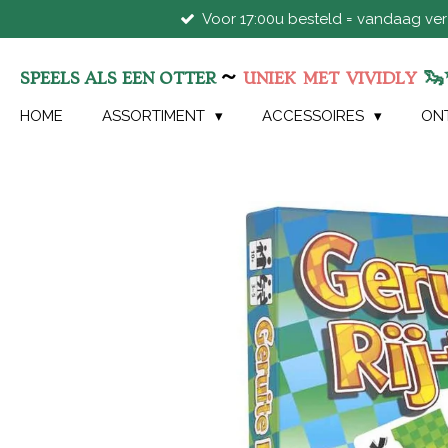
Voor 17:00u besteld = vandaag ve
Ga
direct
naar
~
🦦
SPEELS ALS EEN OTTER
UNIEK
MET
VIVIDLY
de
hoofdinhoud
HOME
ASSORTIMENT
ACCESSOIRES
ON