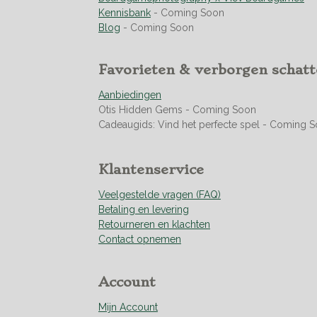
n
n
n
n
.
Kennisbank
- Coming Soon
9
Blog
- Coming Soon
5
0
Favorieten & verborgen schat
7
0
Aanbiedingen
4
Otis Hidden Gems - Coming Soon
2
Cadeaugids: Vind het perfecte spel - Coming 
2
5
3
Klantenservice
5
2
Veelgestelde vragen (FAQ)
1
Betaling en levering
s
Retourneren en klachten
t
Contact opnemen
e
r
r
Account
e
n
Mijn Account