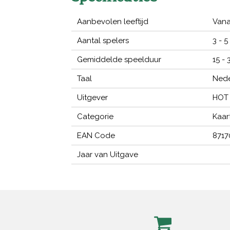
Aanbevolen leeftijd
Vana
Aantal spelers
3 - 5
Gemiddelde speelduur
15 -
Taal
Nede
Uitgever
HOT
Categorie
Kaar
EAN Code
8717
Jaar van Uitgave