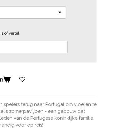
s of vertel!
en
n spelers terug naar Portugal om vloeren te
el's zomerpaviljoen - een gebouw dat
leden van de Portugese koninklijke familie
, handig voor op reis!