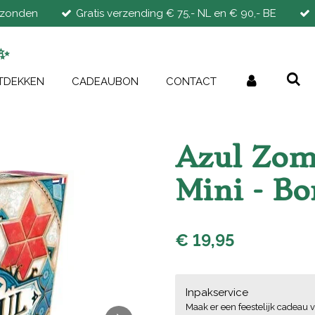
rzonden
Gratis verzending € 75,- NL en € 90,- BE
✨
TDEKKEN
CADEAUBON
CONTACT
Azul Zom
Mini - Bo
€ 19,95
Inpakservice
Maak er een feestelijk cadeau v