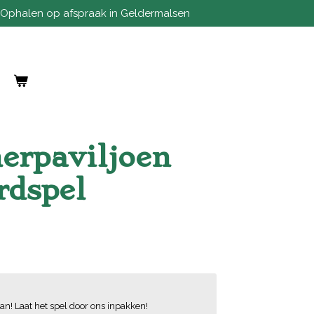
Ophalen op afspraak in Geldermalsen
erpaviljoen
rdspel
an! Laat het spel door ons inpakken!