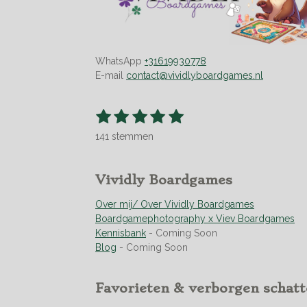
WhatsApp
+31619930778
E-mail
contact@vividlyboardgames.nl
1
2
3
4
5
S
R
t
s
s
s
s
s
a
e
141 stemmen
t
t
t
t
t
t
m
m
i
e
e
e
e
e
e
n
r
r
r
r
r
Vividly Boardgames
n
g
r
r
r
r
:
Over mij/ Over Vividly Boardgames
e
e
e
e
4
Boardgamephotography x Viev Boardgames
n
n
n
n
.
Kennisbank
- Coming Soon
9
Blog
- Coming Soon
5
0
Favorieten & verborgen schat
3
5