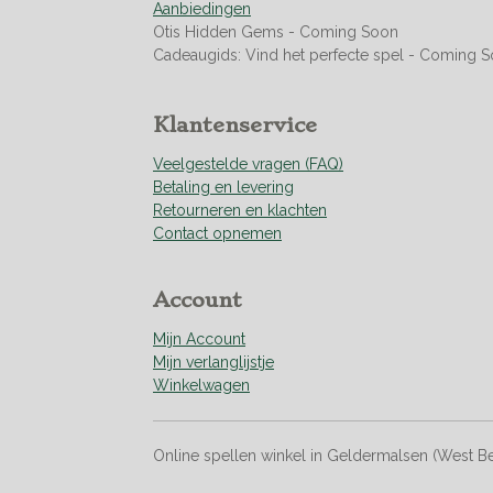
Aanbiedingen
4
Otis Hidden Gems - Coming Soon
6
Cadeaugids: Vind het perfecte spel - Coming 
0
9
9
Klantenservice
2
9
Veelgestelde vragen (FAQ)
1
Betaling en levering
s
Retourneren en klachten
t
Contact opnemen
e
r
r
Account
e
n
Mijn Account
Mijn verlanglijstje
Winkelwagen
Online spellen winkel in Geldermalsen (West B