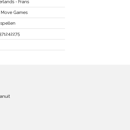
rlands - Frans
 Move Games
spellen
371242275
anuit