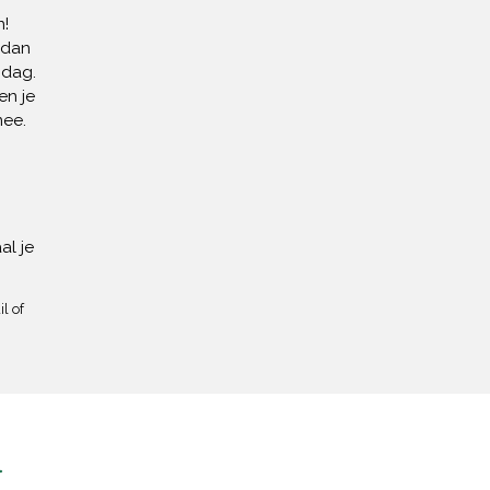
!
 dan
 dag.
en je
mee.
al je
l of
n