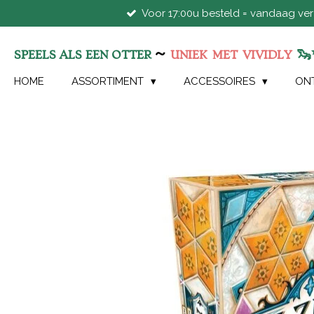
Voor 17:00u besteld = vandaag ve
Ga
direct
naar
~
🦦
SPEELS ALS EEN OTTER
UNIEK
MET
VIVIDLY
de
hoofdinhoud
HOME
ASSORTIMENT
ACCESSOIRES
ON