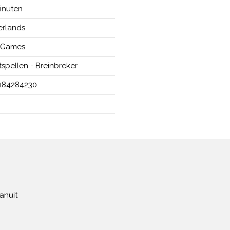
inuten
rlands
 Games
tspellen - Breinbreker
184284230
6
anuit