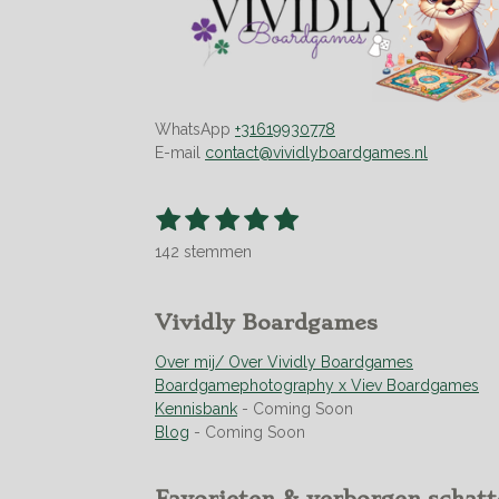
WhatsApp
+31619930778
E-mail
contact@vividlyboardgames.nl
1
2
3
4
5
S
R
t
s
s
s
s
s
a
e
142 stemmen
t
t
t
t
t
t
m
m
i
e
e
e
e
e
e
n
r
r
r
r
r
Vividly Boardgames
n
g
r
r
r
r
:
Over mij/ Over Vividly Boardgames
e
e
e
e
4
Boardgamephotography x Viev Boardgames
n
n
n
n
.
Kennisbank
- Coming Soon
9
Blog
- Coming Soon
5
0
7