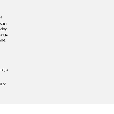
!
 dan
 dag.
en je
mee.
al je
l of