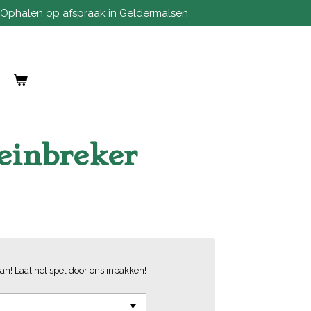
Ophalen op afspraak in Geldermalsen
reinbreker
an! Laat het spel door ons inpakken!