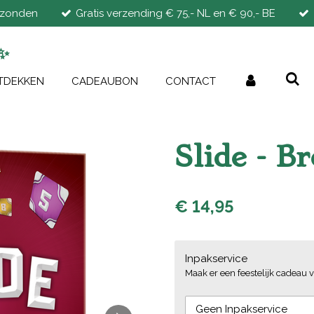
rzonden
Gratis verzending € 75,- NL en € 90,- BE
✨
TDEKKEN
CADEAUBON
CONTACT
Slide - B
€ 14,95
Inpakservice
Maak er een feestelijk cadeau v