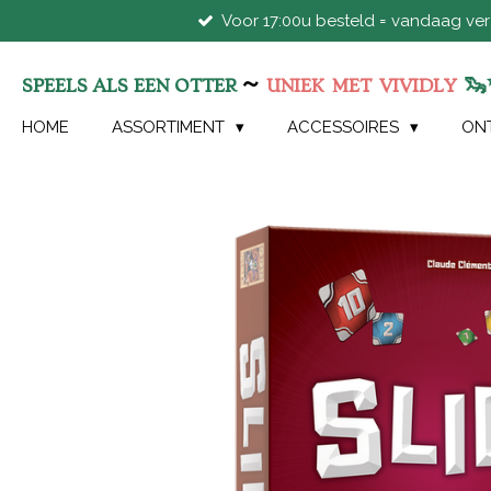
Voor 17:00u besteld = vandaag ve
Ga
direct
naar
~
🦦
SPEELS ALS EEN OTTER
UNIEK
MET
VIVIDLY
de
hoofdinhoud
HOME
ASSORTIMENT
ACCESSOIRES
ON