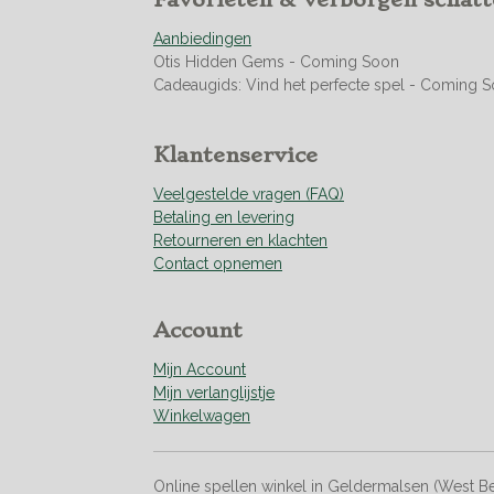
Favorieten & verborgen schat
0
Aanbiedingen
4
Otis Hidden Gems - Coming Soon
2
Cadeaugids: Vind het perfecte spel - Coming 
2
5
3
Klantenservice
5
2
Veelgestelde vragen (FAQ)
1
Betaling en levering
s
Retourneren en klachten
t
Contact opnemen
e
r
r
Account
e
n
Mijn Account
Mijn verlanglijstje
Winkelwagen
Online spellen winkel in Geldermalsen (West B