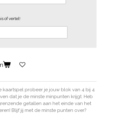
s of vertel!
en
he kaartspel probeer je jouw blok van 4 bij 4
iven dat je de minste minpunten krijgt. Heb
grenzende getallen aan het einde van het
ren! Blijf jij met de minste punten over?