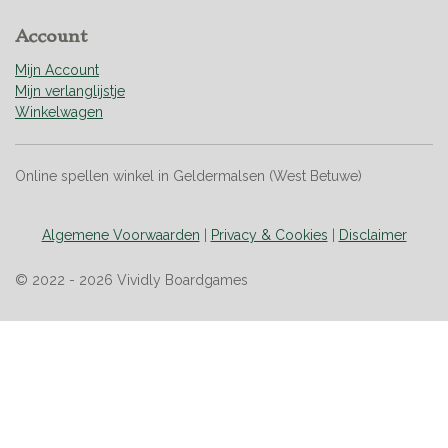
r
Account
r
e
Mijn Account
n
Mijn verlanglijstje
Winkelwagen
Online spellen winkel in Geldermalsen (West Betuwe)
Algemene Voorwaarden
|
Privacy & Cookies
|
Disclaimer
© 2022 - 2026 Vividly Boardgames