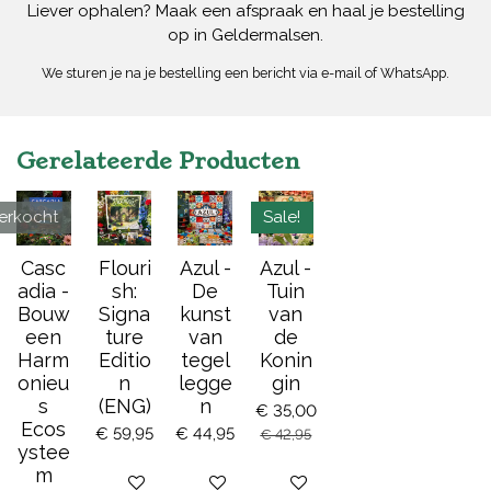
Liever ophalen? Maak een afspraak en haal je bestelling
op in Geldermalsen.
We sturen je na je bestelling een bericht via e-mail of WhatsApp.
Gerelateerde Producten
verkocht
Sale!
Casc
Flouri
Azul -
Azul -
adia -
sh:
De
Tuin
Bouw
Signa
kunst
van
een
ture
van
de
Harm
Editio
tegel
Konin
onieu
n
legge
gin
s
(ENG)
n
€ 35,00
Ecos
€ 59,95
€ 44,95
€ 42,95
ystee
m
Bekijk details
Bekijk details
Bekijk details