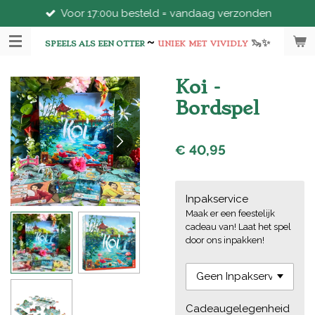
Voor 17:00u besteld = vandaag verzonden
Ga
direct
~
🦦
✨
naar
SPEELS ALS EEN OTTER
UNIEK
MET
VIVIDLY
de
hoofdinhoud
Koi -
Bordspel
€ 40,95
Inpakservice
Maak er een feestelijk
cadeau van! Laat het spel
door ons inpakken!
Cadeaugelegenheid