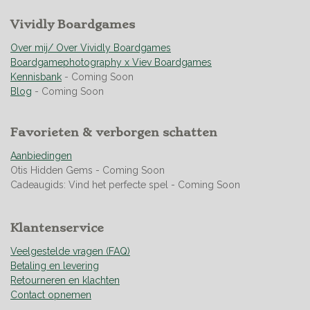
m
i
e
e
e
e
e
e
n
r
Vividly Boardgames
r
r
r
r
n
g
r
r
r
r
:
Over mij/ Over Vividly Boardgames
e
e
e
e
4
Boardgamephotography x Viev Boardgames
n
n
n
n
.
Kennisbank
- Coming Soon
9
Blog
- Coming Soon
4
9
Favorieten & verborgen schatten
2
7
Aanbiedingen
5
Otis Hidden Gems - Coming Soon
3
Cadeaugids: Vind het perfecte spel - Coming Soon
6
2
3
Klantenservice
1
8
Veelgestelde vragen (FAQ)
8
Betaling en levering
s
Retourneren en klachten
t
Contact opnemen
e