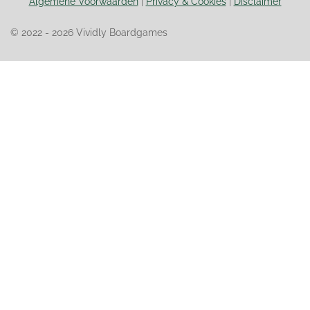
Algemene Voorwaarden
|
Privacy & Cookies
|
Disclaimer
© 2022 - 2026 Vividly Boardgames