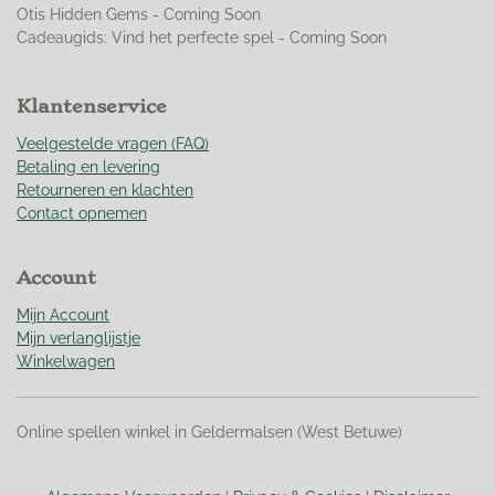
8
Otis Hidden Gems - Coming Soon
9
Cadeaugids: Vind het perfecte spel - Coming Soon
5
1
0
Klantenservice
4
9
Veelgestelde vragen (FAQ)
s
Betaling en levering
t
Retourneren en klachten
e
Contact opnemen
r
r
Account
e
n
Mijn Account
Mijn verlanglijstje
Winkelwagen
Online spellen winkel in Geldermalsen (West Betuwe)