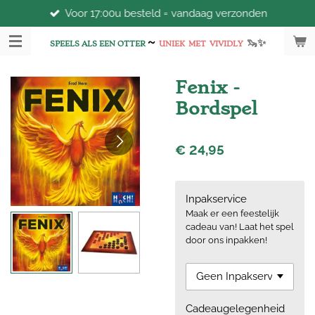
Voor 17:00u besteld = vandaag verzonden
Ga
direct
~
🦦
✨
naar
SPEELS ALS EEN OTTER
UNIEK
MET
VIVIDLY
de
hoofdinhoud
Fenix -
Bordspel
€ 24,95
Inpakservice
Maak er een feestelijk
cadeau van! Laat het spel
door ons inpakken!
Cadeaugelegenheid