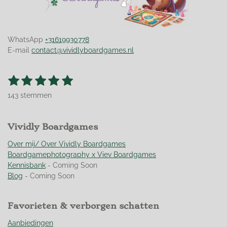
WhatsApp
+31619930778
E-mail
contact@vividlyboardgames.nl
1
2
3
4
5
S
R
t
s
s
s
s
s
a
e
143 stemmen
t
t
t
t
t
t
m
m
i
e
e
e
e
e
e
n
r
Vividly Boardgames
r
r
r
r
n
g
r
r
r
r
:
Over mij/ Over Vividly Boardgames
e
e
e
e
4
Boardgamephotography x Viev Boardgames
n
n
n
n
.
Kennisbank
- Coming Soon
9
Blog
- Coming Soon
5
1
Favorieten & verborgen schatten
0
4
Aanbiedingen