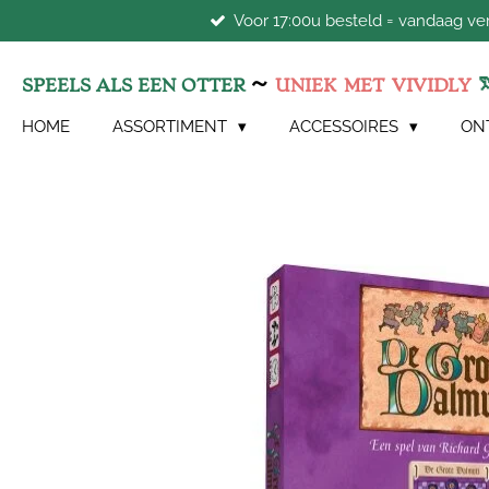
Voor 17:00u besteld = vandaag v
Ga
direct
naar
~
SPEELS ALS EEN OTTER
UNIEK
MET
VIVIDLY
de
hoofdinhoud
HOME
ASSORTIMENT
ACCESSOIRES
ON