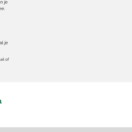
n je
ee.
l je
ail of
n