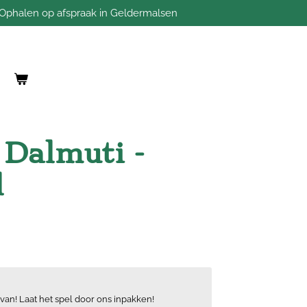
Ophalen op afspraak in Geldermalsen
 Dalmuti -
l
van! Laat het spel door ons inpakken!