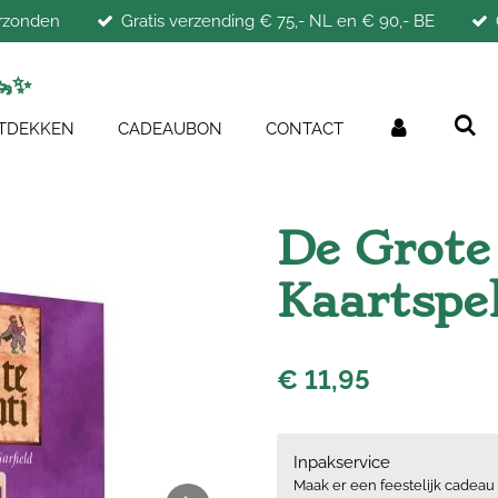
erzonden
Gratis verzending € 75,- NL en € 90,- BE
🦦
✨
TDEKKEN
CADEAUBON
CONTACT
De Grote
Kaartspe
€ 11,95
Inpakservice
Maak er een feestelijk cadeau 