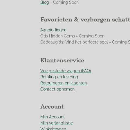
9
Blog
- Coming Soon
4
9
Favorieten & verborgen schat
2
7
Aanbiedingen
5
Otis Hidden Gems - Coming Soon
3
Cadeaugids: Vind het perfecte spel - Coming 
6
2
3
Klantenservice
1
8
Veelgestelde vragen (FAQ)
8
Betaling en levering
s
Retourneren en klachten
t
Contact opnemen
e
r
r
Account
e
n
Mijn Account
Mijn verlanglijstje
Winkelwagen