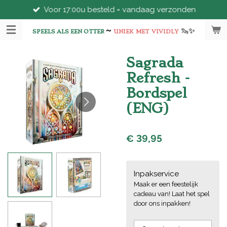
Voor 17:00u besteld = vandaag verzonden
Ga
direct
~
🦦
✨
naar
SPEELS ALS EEN OTTER
UNIEK
MET
VIVIDLY
de
hoofdinhoud
Sagrada
Refresh -
Bordspel
(ENG)
€ 39,95
Inpakservice
Maak er een feestelijk
cadeau van! Laat het spel
door ons inpakken!