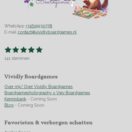
WhatsApp
+31619930778
E-mail
contact@vividlyboardgames.nl
1
2
3
4
5
S
R
t
s
s
s
s
s
a
e
141 stemmen
t
t
t
t
t
t
m
m
i
e
e
e
e
e
e
n
r
Vividly Boardgames
r
r
r
r
n
g
r
r
r
r
:
Over mij/ Over Vividly Boardgames
e
e
e
e
4
Boardgamephotography x Viev Boardgames
n
n
n
n
.
Kennisbank
- Coming Soon
9
Blog
- Coming Soon
5
0
Favorieten & verborgen schatten
3
5