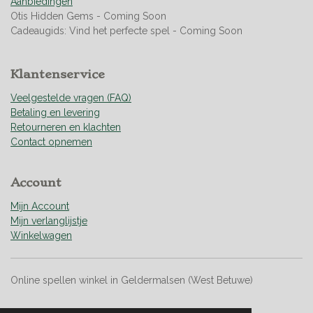
Aanbiedingen
4
Otis Hidden Gems - Coming Soon
6
Cadeaugids: Vind het perfecte spel - Coming Soon
0
9
9
Klantenservice
2
9
Veelgestelde vragen (FAQ)
1
Betaling en levering
s
Retourneren en klachten
t
Contact opnemen
e
r
Account
r
e
Mijn Account
n
Mijn verlanglijstje
Winkelwagen
Online spellen winkel in Geldermalsen (West Betuwe)